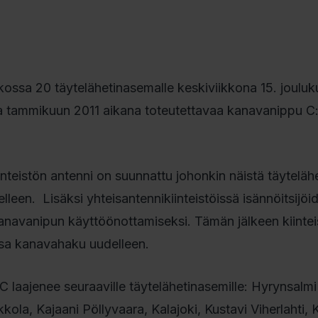
ossa 20 täytelähetinasemalle keskiviikkona 15. jouluk
a tammikuun 2011 aikana toteutettavaa kanavanippu C
inteistön antenni on suunnattu johonkin näistä täytelähe
leen. Lisäksi yhteisantennikiinteistöissä isännöitsijöi
kanavanipun käyttöönottamiseksi. Tämän jälkeen kiintei
ssa kanavahaku uudelleen.
laajenee seuraaville täytelähetinasemille: Hyrynsalmi
a, Kajaani Pöllyvaara, Kalajoki, Kustavi Viherlahti, K