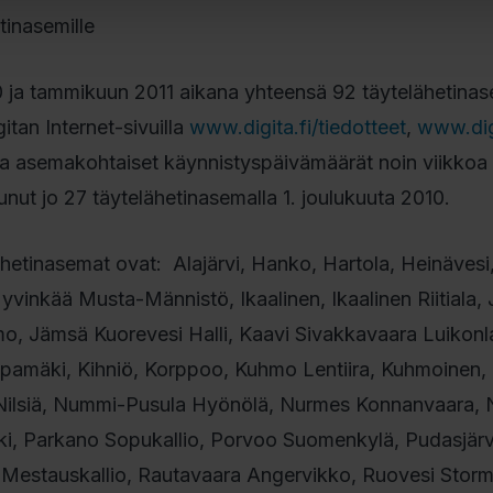
inasemille
 ja tammikuun 2011 aikana yhteensä 92 täytelähetinas
itan Internet-sivuilla
www.digita.fi/tiedotteet
,
www.digi
ttaa asemakohtaiset käynnistyspäivämäärät noin viikkoa
ut jo 27 täytelähetinasemalla 1. joulukuuta 2010.
etinasemat ovat: Alajärvi, Hanko, Hartola, Heinävesi,
inkää Musta-Männistö, Ikaalinen, Ikaalinen Riitiala, J
o, Jämsä Kuorevesi Halli, Kaavi Sivakkavaara Luikonla
amäki, Kihniö, Korppoo, Kuhmo Lentiira, Kuhmoinen,
Nilsiä, Nummi-Pusula Hyönölä, Nurmes Konnanvaara,
oki, Parkano Sopukallio, Porvoo Suomenkylä, Pudasjärv
 Mestauskallio, Rautavaara Angervikko, Ruovesi Storm