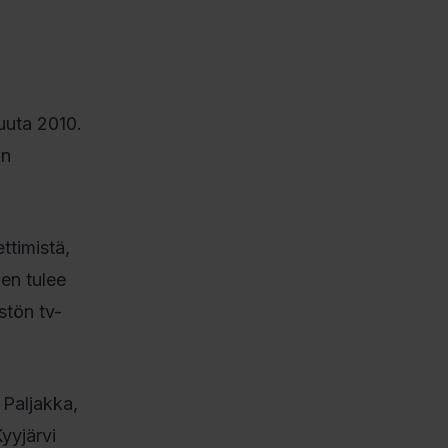
uuta 2010.
:n
ttimistä,
den tulee
stön tv-
 Paljakka,
yyjärvi