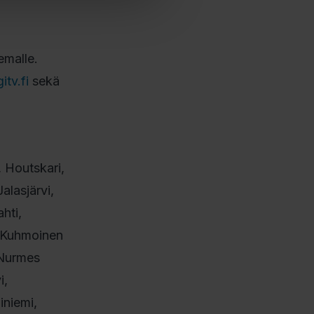
emalle.
tv.fi
sekä
 Houtskari,
alasjärvi,
hti,
 Kuhmoinen
 Nurmes
i,
iniemi,