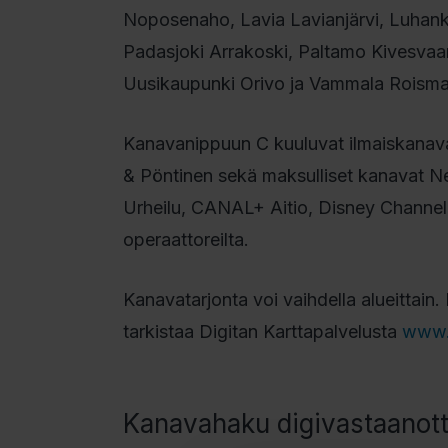
Noposenaho, Lavia Lavianjärvi, Luhanka,
Padasjoki Arrakoski, Paltamo Kivesvaar
Uusikaupunki Orivo ja Vammala Roisma
Kanavanippuun C kuuluvat ilmaiskanavat
& Pöntinen sekä maksulliset kanavat 
Urheilu, CANAL+ Aitio, Disney Channel 
operaattoreilta.
Kanavatarjonta voi vaihdella alueittain
tarkistaa Digitan Karttapalvelusta
www.d
Kanavahaku digivastaanot