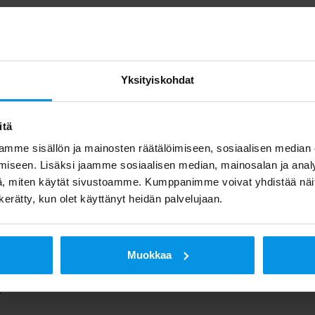
t automaattisesti, kuluttajan tulee vain käynnistää k
a tehdasasetusten palauttamisen ennen kanavahaun tek
itteen käyttöoppaasta.
Yksityiskohdat
iden ongelmatilanteissa ja perusasennuksiin liittyvissä
itä
 laitteen myyjät, laitevalmistajat sekä maahantuojat. 
mme sisällön ja mainosten räätälöimiseen, sosiaalisen median
v-operaattorin asiakaspalvelusta.
iseen. Lisäksi jaamme sosiaalisen median, mainosalan ja analy
, miten käytät sivustoamme. Kumppanimme voivat yhdistää näitä t
n kerätty, kun olet käyttänyt heidän palvelujaan.
erkon näkyvyysasioissa auttaa Digitan neuvontapalvel
Muokkaa
postitse osoitteessa
info@digita.fi
maanantaisin klo 8.
.