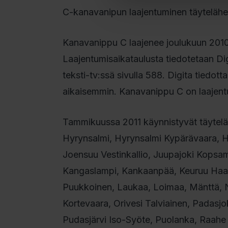
C-kanavanipun laajentuminen täytelähet
Kanavanippu C laajenee joulukuun 2010
Laajentumisaikataulusta tiedotetaan Dig
teksti-tv:ssä sivulla 588. Digita tiedo
aikaisemmin. Kanavanippu C on laajentun
Tammikuussa 2011 käynnistyvät täyteläh
Hyrynsalmi, Hyrynsalmi Kypärävaara, Hyv
Joensuu Vestinkallio, Juupajoki Kopsam
Kangaslampi, Kankaanpää, Keuruu Haap
Puukkoinen, Laukaa, Loimaa, Mänttä, 
Kortevaara, Orivesi Talviainen, Padasj
Pudasjärvi Iso-Syöte, Puolanka, Raahe