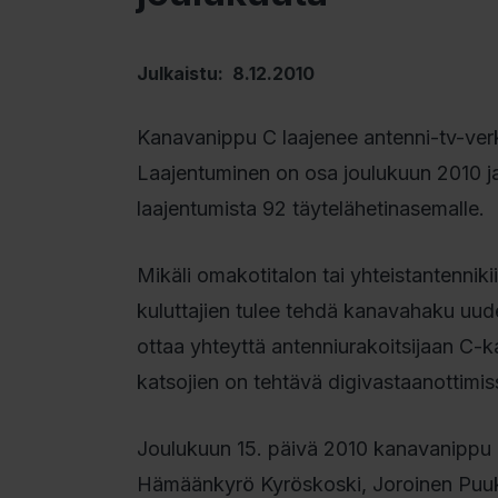
Julkaistu: 8.12.2010
Kanavanippu C laajenee antenni-tv-verk
Laajentuminen on osa joulukuun 2010 j
laajentumista 92 täytelähetinasemalle.
Mikäli omakotitalon tai yhteistantenniki
kuluttajien tulee tehdä kanavahaku uudel
ottaa yhteyttä antenniurakoitsijaan C-
katsojien on tehtävä digivastaanottimi
Joulukuun 15. päivä 2010 kanavanippu C 
Hämäänkyrö Kyröskoski, Joroinen Puukkol