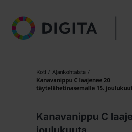
/
/
Koti
Ajankohtaista
Kanavanippu C laajenee 20
täytelähetinasemalle 15. joulukuu
Kanavanippu C laaje
joulukuuta