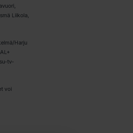
avuori,
smä Liikola,
kelmä/Harju
NAL+
su-tv-
t voi