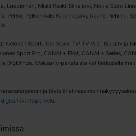
 Luopioinen, Nilsiä Keski-Siikajärvi, Nokia Siuro Linn
a, Perho, Pylkönmäki Karankajärvi, Raahe Piehinki, Sy
la.
 Nelonen Sport, The Voice TV/ TV Viisi, Klubi.tv ja Is
Nelonen Sport Pro, CANAL+ First, CANAL+ Series, CA
ja Digiviihde. Maksu-tv-paketeista voi tiedustella mak
. Kanavatarjonnan ja täytelähetinasemien näkyvyysaluee
igita.fi/karttapalvelu
.
timissa