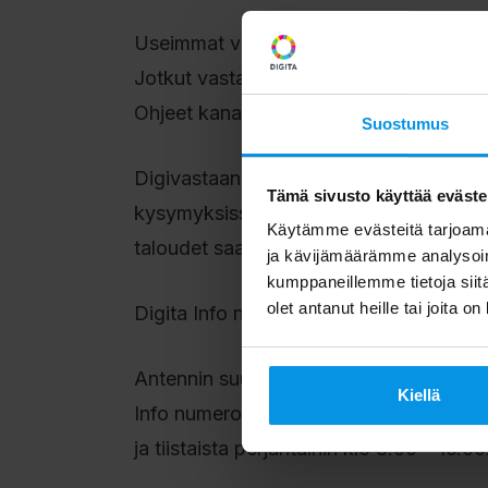
Useimmat vastaanottimet etsivät kanava
Jotkut vastaanottimet saattavat vaati
Ohjeet kanavien viritykseen löytyvät la
Suostumus
Digivastaanottimien ja vastaanottolaitte
Tämä sivusto käyttää eväste
kysymyksissä kuluttajaa palvelevat myös
Käytämme evästeitä tarjoama
taloudet saavat neuvoja oman kaapeli-t
ja kävijämäärämme analysoim
kumppaneillemme tietoja siitä
olet antanut heille tai joita o
Digita Info neuvoo
Antennin suuntauksessa ja antenni-tv-v
Kiellä
Info numerossa 020 411 7676 tai sähkö
ja tiistaista perjantaihin klo 8.00 – 16.00