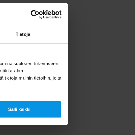
anavahaku.
emistä.
Tietoja
Kaapeli-tv-
 ominaisuuksien tukemiseen
tiikka-alan
ietoja muihin tietoihin, joita
u Digita
Salli kaikki
00 – 18.00