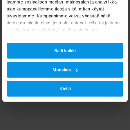
jaamme sosiaalisen median, mainosalan ja analytiikka-
alan kumppaneillemme tietoja siitä, miten käytät
sivustoamme. Kumppanimme voivat yhdistää näitä
tietoja muihin tietoihin, joita olet antanut heille tai joita on
kerätty, kun olet käyttänyt heidän palvelujaan.
Salli kaikki
Muokkaa
Kiellä