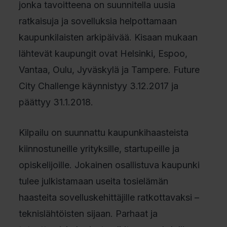
jonka tavoitteena on suunnitella uusia
ratkaisuja ja sovelluksia helpottamaan
kaupunkilaisten arkipäivää. Kisaan mukaan
lähtevät kaupungit ovat Helsinki, Espoo,
Vantaa, Oulu, Jyväskylä ja Tampere. Future
City Challenge käynnistyy 3.12.2017 ja
päättyy 31.1.2018.
Kilpailu on suunnattu kaupunkihaasteista
kiinnostuneille yrityksille, startupeille ja
opiskelijoille. Jokainen osallistuva kaupunki
tulee julkistamaan useita tosielämän
haasteita sovelluskehittäjille ratkottavaksi –
teknislähtöisten sijaan. Parhaat ja