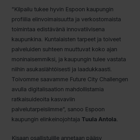
”Kilpailu tukee hyvin Espoon kaupungin
profiilia elinvoimaisuutta ja verkostomaista
toimintaa edistävänä innovatiivisena
kaupunkina. Kuntalaisten tarpeet ja toiveet
palveluiden suhteen muuttuvat koko ajan
moninaisemmiksi, ja kaupungin tulee vastata
niihin asukaslähtöisesti ja laadukkaasti.
Toivomme saavamme Future City Challengen
avulla digitalisaation mahdollistamia
ratkaisuideoita kasvaviin
palvelutarpeisiimme”, sanoo Espoon
kaupungin elinkeinojohtaja
Tuula Antola
.
Kisaan osallistujille annetaan pääsy