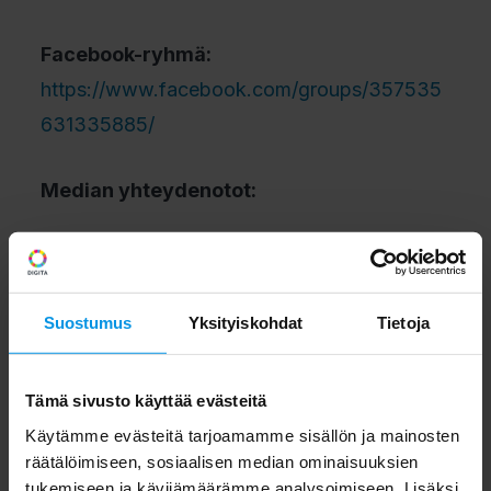
Facebook-ryhmä:
https://www.facebook.com/groups/357535
631335885/
Median yhteydenotot:
IBM Suomi, Kim Johnsson, liiketoiminnan
kehityspäällikkö kumppanit, +358 50 554
Suostumus
Yksityiskohdat
Tietoja
1647
Digita Oy, Ari Kuukka, johtaja, IoT-palvelut,
Tämä sivusto käyttää evästeitä
+358 40 149 7942
Käytämme evästeitä tarjoamamme sisällön ja mainosten
räätälöimiseen, sosiaalisen median ominaisuuksien
tukemiseen ja kävijämäärämme analysoimiseen. Lisäksi