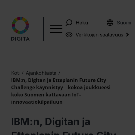
English
Haku
Suomi
Verkkojen saatavuus
/
/
Koti
Ajankohtaista
IBM:n, Digitan ja Etteplanin Future City
Challenge käynnistyy – kokoa joukkueesi
koko Suomen kattavaan IoT-
innovaatiokilpailuun
IBM:n, Digitan ja