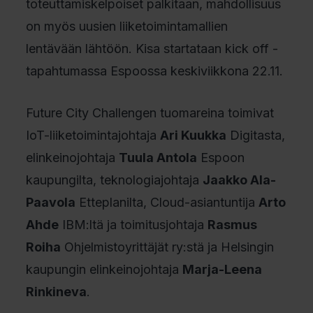
toteuttamiskelpoiset palkitaan, mahdollisuus
on myös uusien liiketoimintamallien
lentävään lähtöön. Kisa startataan kick off -
tapahtumassa Espoossa keskiviikkona 22.11.
Future City Challengen tuomareina toimivat
IoT-liiketoimintajohtaja
Ari Kuukka
Digitasta,
elinkeinojohtaja
Tuula Antola
Espoon
kaupungilta, teknologiajohtaja
Jaakko Ala-
Paavola
Etteplanilta, Cloud-asiantuntija
Arto
Ahde
IBM:ltä ja toimitusjohtaja
Rasmus
Roiha
Ohjelmistoyrittäjät ry:stä ja Helsingin
kaupungin elinkeinojohtaja
Marja-Leena
Rinkineva
.