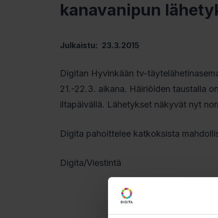
kanavanipun lähety
Julkaistu: 23.3.2015
Digitan Hyvinkään tv-täytelähetinasema
21.-22.3. aikana. Häiriöiden taustalla o
iltapäivällä. Lähetykset näkyvät nyt nor
Digita pahoittelee katkoksista mahdollis
Digita/Viestintä