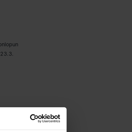
konlopun
 23.3.