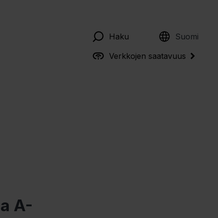
English
Haku
Suomi
Verkkojen saatavuus
a A-