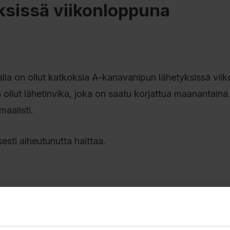
ksissä viikonloppuna
lla on ollut katkoksia A-kanavanipun lähetyksissä vii
n ollut lähetinvika, joka on saatu korjattua maanantaina
maalisti.
esti aiheutunutta haittaa.