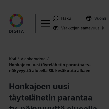
English
Haku
Suomi
Verkkojen saatavuus
/
/
Koti
Ajankohtaista
Honkajoen uusi täytelähetin parantaa tv-
näkyvyyttä alueella 30. kesäkuuta alkaen
Honkajoen uusi
täytelähetin parantaa
tv-näkyvyyttä alueella