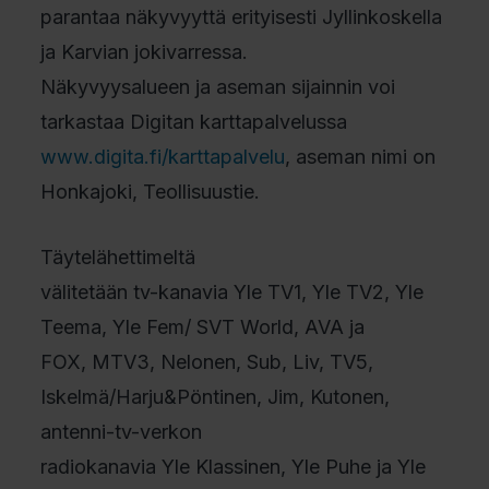
parantaa näkyvyyttä erityisesti Jyllinkoskella
ja Karvian jokivarressa.
Näkyvyysalueen ja aseman sijainnin voi
tarkastaa Digitan karttapalvelussa
www.digita.fi/karttapalvelu
, aseman nimi on
Honkajoki, Teollisuustie.
Täytelähettimeltä
välitetään tv-kanavia Yle TV1, Yle TV2, Yle
Teema, Yle Fem/ SVT World, AVA ja
FOX, MTV3, Nelonen, Sub, Liv, TV5,
Iskelmä/Harju&Pöntinen, Jim, Kutonen,
antenni-tv-verkon
radiokanavia Yle Klassinen, Yle Puhe ja Yle