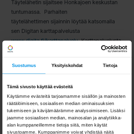
Täytelähetin sijaitsee Honkajoen keskustan
tuntumassa. Parhaiten
täytelähettimen sijainnin löytää katsomalla
sen Digitan karttapalvelusta
www.digita.fi/karttapalvelu
. Karttapalvelusta
näkee täytelähettimen sijainnin, sieltä
välitettävät
Suostumus
Yksityiskohdat
Tietoja
tv-kanavat sekä suunnan, mihin antenni tulee
suunnata.
Tämä sivusto käyttää evästeitä
Käytämme evästeitä tarjoamamme sisällön ja mainosten
Antennin uudelleen suuntaamisessa Digita
räätälöimiseen, sosiaalisen median ominaisuuksien
suosittelee
tukemiseen ja kävijämäärämme analysoimiseen. Lisäksi
käytettävän DigitaPRO-antenniasentajaa.
jaamme sosiaalisen median, mainosalan ja analytiikka-
alan kumppaneillemme tietoja siitä, miten käytät
Alueen DigitaPRO-antenniasentajat
sivustoamme. Kumppanimme voivat yhdistää näitä