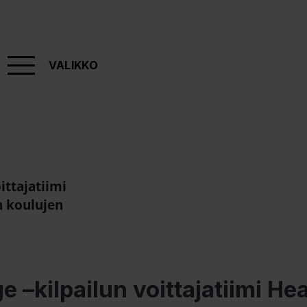
VALIKKO
ittajatiimi
n koulujen
e –kilpailun voittajatiimi He