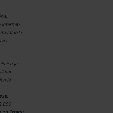
änä.
 internet-
utuvat IoT-
avia
telmien ja
ailman
en ja
ssa.
 2 800
on listattu