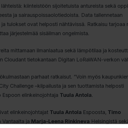
lähteistä: kiinteistöön sijoitetuista antureista sekä oppi
teesta ja sairauspoissaolotiedoista. Data tallennetaan
 ja tulokset ovat helposti nähtävissä. Ratkaisu tarjoaa
taa järjestelmää sisäilman ongelmista.
ita mittamaan ilmanlaatua sekä lämpötilaa ja kosteutt
M:n Cloudant tietokantaan Digitan LoRaWAN-verkon väli
ökulmastaan parhaat ratkaisut. ”Voin myös kaupunkie
ity Challenge –kilpailusta ja sen tuottamista helposti
o Espoon elinkeinojohtaja
Tuula Antola
.
vat elinkeinojohtajat
Tuula Antola
Espoosta,
Timo
a
Vantaalta ja
Marja-Leena Rinkineva
Helsingistä sek