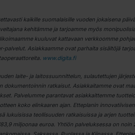
otettavasti kaikille suomalaisille vuoden jokaisena päiv
oveltajana kehitämme ja tarjoamme myös monipuolisia
luvalikoimaamme kuuluvat kattavaan verkkoomme pohja
-palvelut. Asiakkaamme ovat parhaita sisältöjä tarjo
staoperaattoreita.
www.digita.fi
uuden laite- ja laitossuunnittelun, sulautettujen järjes
sen dokumentoinnin ratkaisut. Asiakkaitamme ovat ma
tykset. Palvelumme parantavat asiakkaittemme tuotteid
otteen koko elinkaaren ajan. Etteplanin innovatiivisen
 lukuisissa teollisuuden ratkaisuissa ja arjen tuottei
 183,9 miljoonaa euroa. Yhtiön palveluksessa on noin
ankomaissa, Saksassa, Puolassa ja Kiinassa. Etteplan 