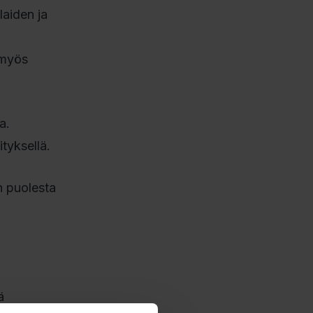
laiden ja
 myös
a.
tyksellä.
n puolesta
ä