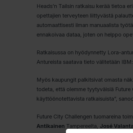
Heads’n Tailsin ratkaisu kerää tietoa eri 
opettajien terveyteen liittyvästä palaut
automaattisesti ilman manuaalista työtä
ennakoivaa dataa, joten on helppo opet
Ratkaisussa on hyödynnetty Lora-anture
Antureista saatava tieto välitetään IB
Myös kaupungit palkitsivat omasta näk
todeta, että olemme tyytyväisiä Future C
käyttöönotettavista ratkaisuista”, sano
Future City Challengen tuomareina toimi
Antikainen
Tampereelta,
José Valant