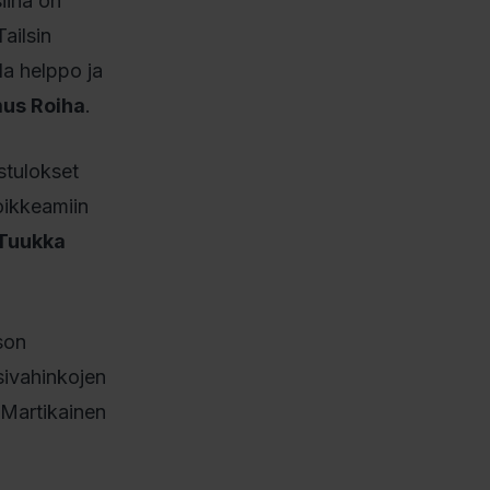
iinä on
Tailsin
la helppo ja
us Roiha
.
stulokset
oikkeamiin
Tuukka
son
sivahinkojen
 Martikainen