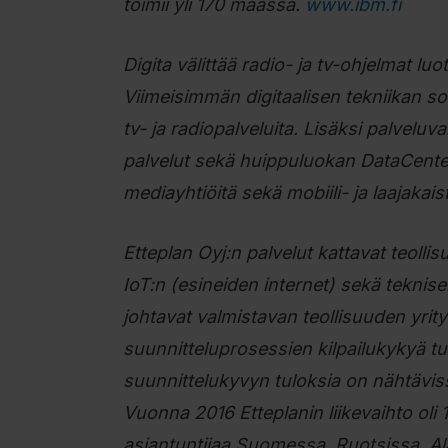
toimii yli 170 maassa.
www.ibm.fi
Digita välittää radio- ja tv-ohjelmat lu
Viimeisimmän digitaalisen tekniikan s
tv- ja radiopalveluita. Lisäksi palve
palvelut sekä huippuluokan DataCenter
mediayhtiöitä sekä mobiili- ja laajakai
Etteplan Oyj:n palvelut kattavat teollis
IoT:n (esineiden internet) sekä tekni
johtavat valmistavan teollisuuden yri
suunnitteluprosessien kilpailukykyä tu
suunnittelukyvyn tuloksia on nähtävissä
Vuonna 2016 Etteplanin liikevaihto oli
asiantuntijaa Suomessa, Ruotsissa, Al