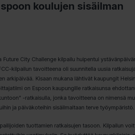
 Espoon koulujen sisäilman
a Future City Challenge kilpailu huipentui ystävänpäiv
FCC-kilpailun tavoitteena oli suunnitella uusia ratkaisuja
en arkipäivää. Kisaan mukana lähtivät kaupungit Helsin
ittajatiimi on Espoon kaupungille ratkaisunsa ehdottan
 kuntoon” -ratkaisulla, jonka tavoitteena on nimensä mu
uihin ja päiväkoteihin sisäilmaltaan terve työympäristö.
lpailijoiden tuottamien ratkaisujen tasoon. Kilpailun voit