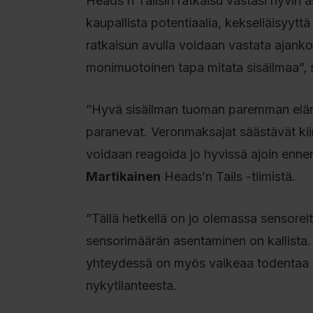
Heads’n Tailsin ratkaisu vastasi hyvin a
kaupallista potentiaalia, kekseliäisyyttä 
ratkaisun avulla voidaan vastata ajanko
monimuotoinen tapa mitata sisäilmaa”, 
”Hyvä sisäilman tuoman paremman eläm
paranevat. Veronmaksajat säästävät kiin
voidaan reagoida jo hyvissä ajoin ennen
Martikainen
Heads’n Tails -tiimistä.
”Tällä hetkellä on jo olemassa sensoreit
sensorimäärän asentaminen on kallista.
yhteydessä on myös vaikeaa todentaa ho
nykytilanteesta.