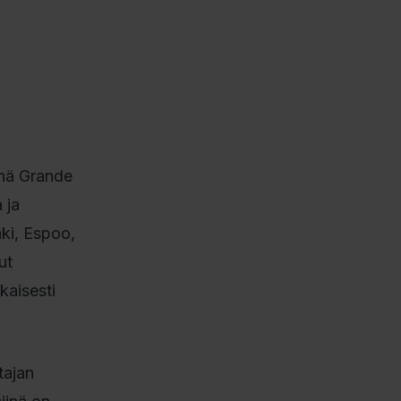
änä Grande
 ja
ki, Espoo,
ut
kaisesti
tajan