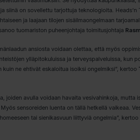
setettuihin vaatimuksiin. Se hyödyttää kaupunkilaisia, s
ja siinä on sovellettu tarjottuja teknologioita. Heads’n 
htaiseen ja laajaan tilojen sisäilmaongelmaan tarjoamal
sanoo tuomariston puheenjohtaja toimitusjohtaja
Rasm
änlaadun ansiosta voidaan olettaa, että myös oppimi
teistöjen ylläpitokuluissa ja terveyspalveluissa, kun p
 kuin ne ehtivät eskaloitua isoiksi ongelmiksi”, kertoo
a, joiden avulla voidaan havaita vesivahinkoja, mutta i
 Myös sensoreiden luenta on tällä hetkellä vaikeaa. Ve
meeseen tai sienikasvuun liittyviä ongelmia”, kertoo