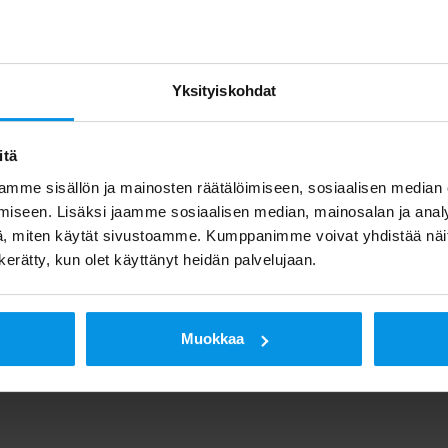
imitusjohtaja
Rasmus Roiha
Ohjelmistoyrittäjät ry:stä.
be.com/watch?v=jS9eiE5SbmU
Yksityiskohdat
 Olli Paavola, Kari Lehtomaa, Antti Ryysy
itä
 ratkaisunsa IBM:n suurimmassa asiakas- ja kumppaniti
mme sisällön ja mainosten räätälöimiseen, sosiaalisen median
iseen. Lisäksi jaamme sosiaalisen median, mainosalan ja analy
den ajaksi käyttöönsä IBM:n alustakapasiteettia ja Clou
, miten käytät sivustoamme. Kumppanimme voivat yhdistää näitä t
t 1000 päätelaitteeseen. Etteplanin valmennus- ja tu
n kerätty, kun olet käyttänyt heidän palvelujaan.
Muokkaa