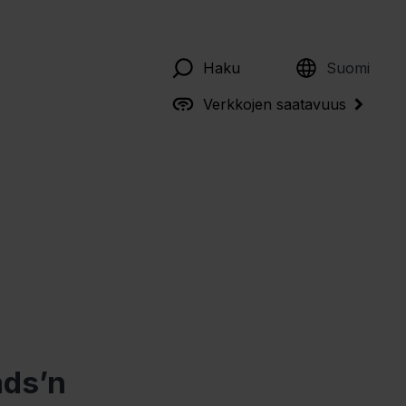
English
Haku
Suomi
Verkkojen saatavuus
ads’n