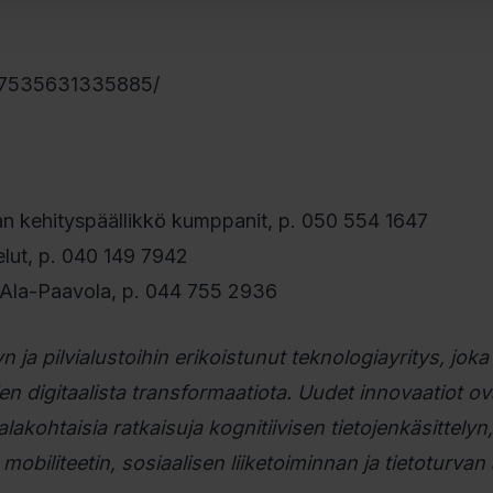
57535631335885/
an kehityspäällikkö kumppanit, p. 050 554 1647
elut, p. 040 149 7942
o Ala-Paavola, p. 044 755 2936
n ja pilvialustoihin erikoistunut teknologiayritys, joka
en digitaalista transformaatiota. Uudet innovaatiot ov
akohtaisia ratkaisuja kognitiivisen tietojenkäsittelyn,
 mobiliteetin, sosiaalisen liiketoiminnan ja tietoturvan 