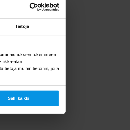
Tietoja
laisuudessa
 ominaisuuksien tukemiseen
tiikka-alan
d-palveluja.
ietoja muihin tietoihin, joita
kipalvelut
Salli kaikki