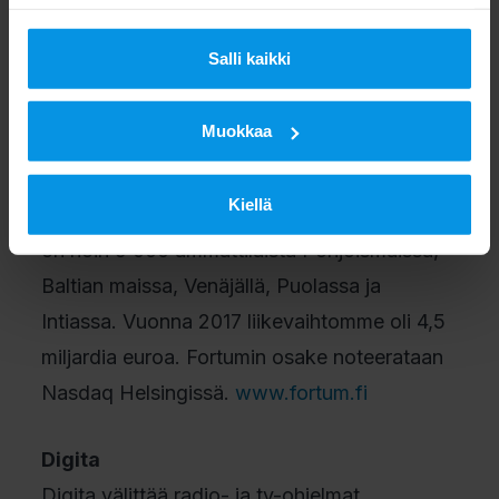
Fortum on johtava puhtaan energian yhtiö,
joka toimittaa asiakkailleen sähköä, lämpöä
Salli kaikki
ja jäähdytystä sekä älykkäitä ratkaisuja
resurssitehokkuuden parantamiseen.
Muokkaa
Haluamme edistää asiakkaidemme ja
yhteiskunnan kanssa muutosta kohti
Kiellä
puhtaampaa maailmaa. Palveluksessamme
on noin 9 000 ammattilaista Pohjoismaissa,
Baltian maissa, Venäjällä, Puolassa ja
Intiassa. Vuonna 2017 liikevaihtomme oli 4,5
miljardia euroa. Fortumin osake noteerataan
Nasdaq Helsingissä.
www.fortum.fi
Digita
Digita välittää radio- ja tv-ohjelmat