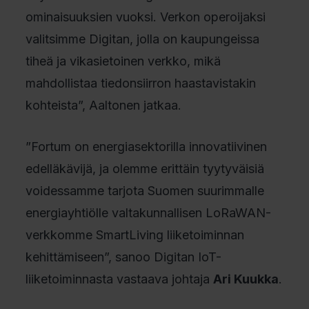
ominaisuuksien vuoksi. Verkon operoijaksi
valitsimme Digitan, jolla on kaupungeissa
tiheä ja vikasietoinen verkko, mikä
mahdollistaa tiedonsiirron haastavistakin
kohteista”, Aaltonen jatkaa.
”Fortum on energiasektorilla innovatiivinen
edelläkävijä, ja olemme erittäin tyytyväisiä
voidessamme tarjota Suomen suurimmalle
energiayhtiölle valtakunnallisen LoRaWAN-
verkkomme SmartLiving liiketoiminnan
kehittämiseen”, sanoo Digitan IoT-
liiketoiminnasta vastaava johtaja
Ari Kuukka
.