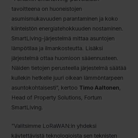
tavoitteena on huoneistojen
asumismukavuuden parantaminen ja koko
kiinteistön energiatehokkuuden nostaminen.
SmartLiving-järjestelmä mittaa asuntojen
lämpötilaa ja ilmankosteutta. Lisäksi
järjestelmä ottaa huomioon sääennusteen.
Näiden tietojen perusteella järjestelmä säätää
kullekin hetkelle juuri oikean lämmöntarpeen
asuntokohtaisesti”, kertoo
Timo Aaltonen
,
Head of Property Solutions, Fortum
SmartLiving.
”Valitsimme LoRaWAN:in yhdeksi
käytettävistä teknologioista sen teknisten