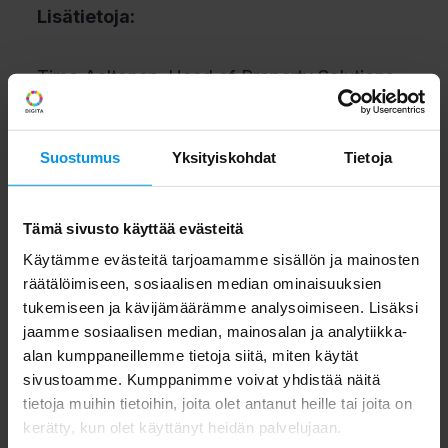
Lisätietoja:
Timo Aaltonen, Head of Property Solutions,
Fortum SmartLiving, puh. 050 454 3475
Suostumus
Yksityiskohdat
Tietoja
Ari Kuukka, Digita Oy, johtaja, IoT-palvelut,
puh. 040 149 7942
Tämä sivusto käyttää evästeitä
Lue lisää
Fortumin SmartLiving-palveluista:
Käytämme evästeitä tarjoamamme sisällön ja mainosten
räätälöimiseen, sosiaalisen median ominaisuuksien
https://www.fortum.fi/yrityksille-ja-
tukemiseen ja kävijämäärämme analysoimiseen. Lisäksi
yhteisoille/alykkaat-energiaratkaisut/fortum-
jaamme sosiaalisen median, mainosalan ja analytiikka-
smartliving-kotona-kaikki-hyvin
alan kumppaneillemme tietoja siitä, miten käytät
sivustoamme. Kumppanimme voivat yhdistää näitä
tietoja muihin tietoihin, joita olet antanut heille tai joita on
Fortum
kerätty, kun olet käyttänyt heidän palvelujaan.