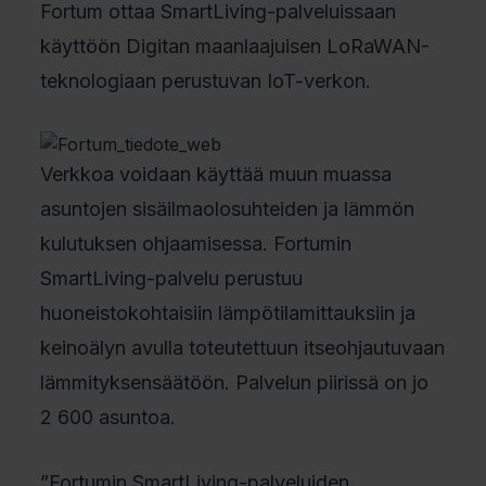
Fortum ottaa SmartLiving-palveluissaan
käyttöön Digitan maanlaajuisen LoRaWAN-
teknologiaan perustuvan IoT-verkon.
Verkkoa voidaan käyttää muun muassa
asuntojen sisäilmaolosuhteiden ja lämmön
kulutuksen ohjaamisessa. Fortumin
SmartLiving-palvelu perustuu
huoneistokohtaisiin lämpötilamittauksiin ja
keinoälyn avulla toteutettuun itseohjautuvaan
lämmityksensäätöön. Palvelun piirissä on jo
2 600 asuntoa.
”Fortumin SmartLiving-palveluiden