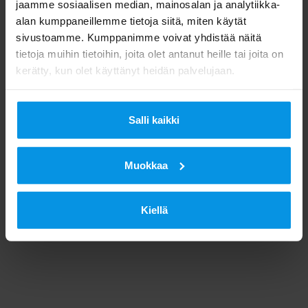
jaamme sosiaalisen median, mainosalan ja analytiikka-
alan kumppaneillemme tietoja siitä, miten käytät
sivustoamme. Kumppanimme voivat yhdistää näitä
tietoja muihin tietoihin, joita olet antanut heille tai joita on
kerätty, kun olet käyttänyt heidän palvelujaan.
Salli kaikki
Muokkaa
Kiellä