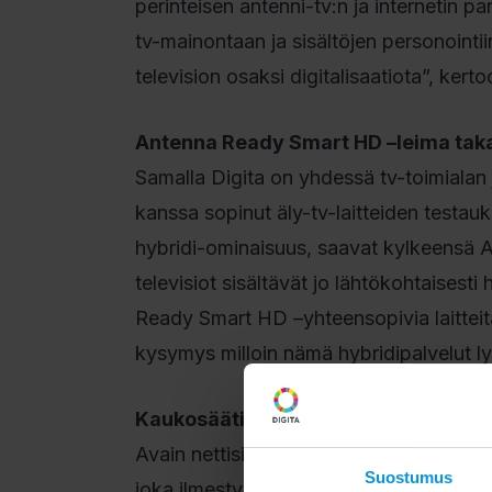
perinteisen antenni-tv:n ja internetin p
tv-mainontaan ja sisältöjen personointii
television osaksi digitalisaatiota”, ke
Antenna Ready Smart HD –leima takaa
Samalla Digita on yhdessä tv-toimialan j
kanssa sopinut äly-tv-laitteiden testauk
hybridi-ominaisuus, saavat kylkeensä 
televisiot sisältävät jo lähtökohtaisest
Ready Smart HD –yhteensopivia laitteita
kysymys milloin nämä hybridipalvelut ly
Kaukosäätimen punainen nappi on av
Avain nettisisältöjen katsomiseksi ante
Suostumus
joka ilmestyy tv-ruudulle Nelonen Medi