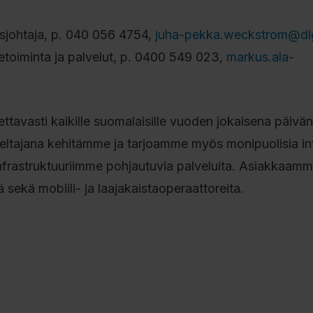
sjohtaja, p. 040 056 4754,
juha-pekka.weckstrom@digi
ketoiminta ja palvelut, p. 0400 549 023,
markus.ala-
tettavasti kaikille suomalaisille vuoden jokaisena päivän
veltajana kehitämme ja tarjoamme myös monipuolisia int
nfrastruktuuriimme pohjautuvia palveluita. Asiakkaam
ä sekä mobiili- ja laajakaistaoperaattoreita.