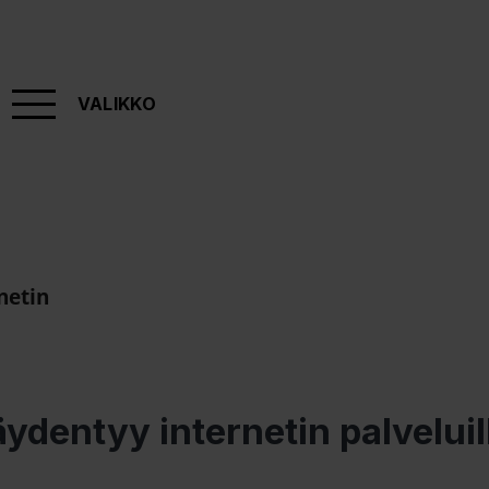
VALIKKO
netin
äydentyy internetin palveluil