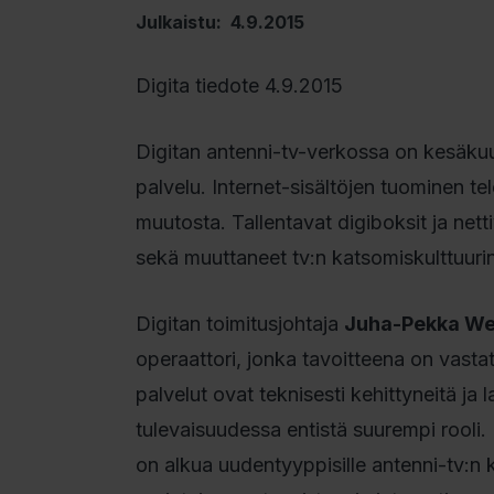
Julkaistu: 4.9.2015
Digita tiedote 4.9.2015
Digitan antenni-tv-verkossa on kesäkuu
palvelu. Internet-sisältöjen tuominen te
muutosta. Tallentavat digiboksit ja nett
sekä muuttaneet tv:n katsomiskulttuur
Digitan toimitusjohtaja
Juha-Pekka W
operaattori, jonka tavoitteena on vastata
palvelut ovat teknisesti kehittyneitä ja 
tulevaisuudessa entistä suurempi rooli.
on alkua uudentyyppisille antenni-tv:n k