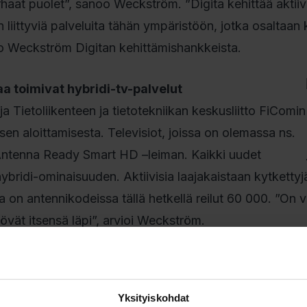
arhaat puolet”, sanoo Weckström. ”Digita kehittää aktiiv
n liittyviä palveluita tähän ympäristöön, jotka osaltaan
rtoo Weckström Digitan kehittämishankkeista.
 toimivat hybridi-tv-palvelut
a Tietoliikenteen ja tietotekniikan keskusliitto FiComin
sen aloittamisesta. Televisiot, joissa on olemassa ns.
Antenna Ready Smart HD –leiman. Kaikki uudet
i hybridi-ominaisuuden. Aktiivisia laajakaistaan kytketty
 on antennikodeissa tällä hetkellä reilut 60 000. ”On v
övät itsensä läpi”, arvioi Weckström.
ain palveluihin
nni-tv-verkossa äly-tv-laitteista on kaukosäätimen pun
Yksityiskohdat
an tv-kanavia katsottaessa. Punaista nappia painamal