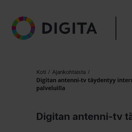
/
/
Koti
Ajankohtaista
Digitan antenni-tv täydentyy inter
palveluilla
Digitan antenni-tv t