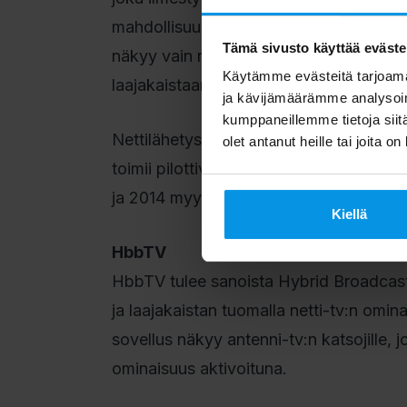
mahdollisuus klikata katso alusta –toi
Tämä sivusto käyttää eväste
näkyy vain niissä televisioissa, joissa 
Käytämme evästeitä tarjoama
laajakaistaan. Ohjeita ominaisuuden akt
ja kävijämäärämme analysoim
kumppaneillemme tietoja siitä
Nettilähetysten katselu edellyttää uude
olet antanut heille tai joita o
toimii pilottivaiheessa lähes kaikilla Su
ja 2014 myydyissä tv-malleissa. Lista va
Kiellä
HbbTV
HbbTV tulee sanoista Hybrid Broadcast
ja laajakaistan tuomalla netti-tv:n omin
sovellus näkyy antenni-tv:n katsojille, 
ominaisuus aktivoituna.