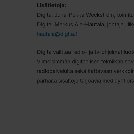
Lisätietoja:
Digita, Juha-Pekka Weckström, toimitu
Digita, Markus Ala-Hautala, johtaja, lii
hautala@digita.fi
Digita välittää radio- ja tv-ohjelmat luo
Viimeisimmän digitaalisen tekniikan so
radiopalveluita sekä kattavaan verkkoi
parhaita sisältöjä tarjoavia mediayhtiöit