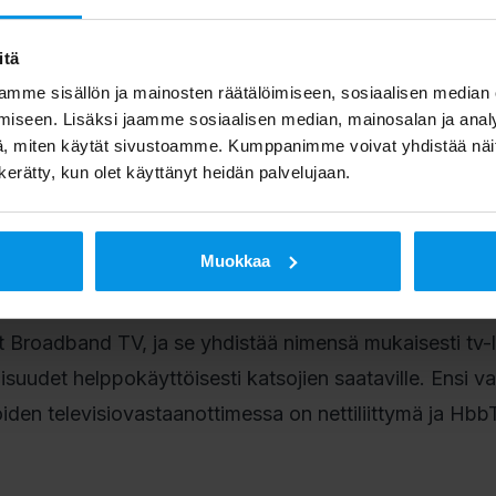
minnallisuus ja Ruutu.fi-valikkonäkymä. Punainen nappi
itä
on hybridi-tv-ominaisuus aktivoituna ja jotka on yhdistet
mme sisällön ja mainosten räätälöimiseen, sosiaalisen median
ivoimiseksi löytyy osoitteesta:
www.digita.fi/hybriditv
.
iseen. Lisäksi jaamme sosiaalisen median, mainosalan ja analy
, miten käytät sivustoamme. Kumppanimme voivat yhdistää näitä t
hkoa älytelevisiota, joka on kytketty laajakaistaverkko
n kerätty, kun olet käyttänyt heidän palvelujaan.
omessa myynnissä olevilla älytelevisioilla sekä tietyillä
staanottimista löytyy nettisivuilta
www.digita.fi/hybrid
Muokkaa
 Broadband TV, ja se yhdistää nimensä mukaisesti tv-
aisuudet helppokäyttöisesti katsojien saataville. Ensi v
joiden televisiovastaanottimessa on nettiliittymä ja Hbb