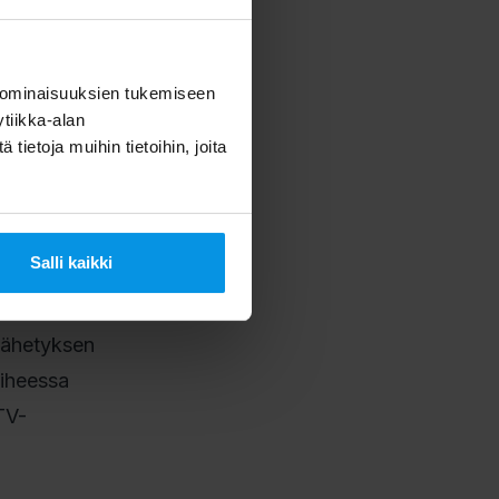
 -kuvake
ty
 ominaisuuksien tukemiseen
tiikka-alan
ietoja muihin tietoihin, joita
on. Palvelu
 vuosien 2013
itv
.
Salli kaikki
lähetyksen
aiheessa
TV-