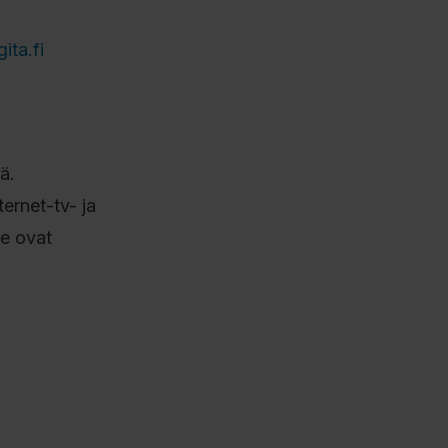
ta.fi
ä.
ernet-tv- ja
me ovat