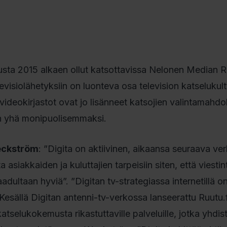
sta 2015 alkaen ollut katsottavissa Nelonen Median Ru
levisiolähetyksiin on luonteva osa television katselukult
ivideokirjastot ovat jo lisänneet katsojien valintamahdol
in yhä monipuolisemmaksi.
eckström
: ”Digita on aktiivinen, aikaansa seuraava ve
 asiakkaiden ja kuluttajien tarpeisiin siten, että viestin
laadultaan hyviä”. ”Digitan tv-strategiassa internetillä o
 Kesällä Digitan antenni-tv-verkossa lanseerattu Ruutu.
atselukokemusta rikastuttaville palveluille, jotka yhdis