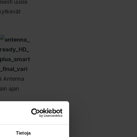
isesti uusia
 kytkevät
jä Antenna
ain ajan
ainen nappi,
Tietoja
la avautuu