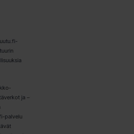
utu.fi-
tuurin
lisuuksia
rkko-
täverkot ja –
n
fi-palvelu
tävät