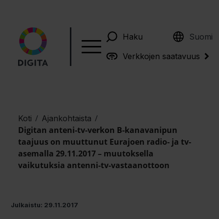
English
Haku
Suomi
Verkkojen saatavuus
/
/
Koti
Ajankohtaista
Digitan anteni-tv-verkon B-kanavanipun
taajuus on muuttunut Eurajoen radio- ja tv-
asemalla 29.11.2017 – muutoksella
vaikutuksia antenni-tv-vastaanottoon
Julkaistu: 29.11.2017