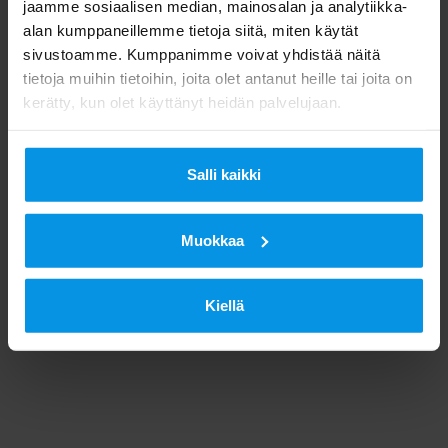
jaamme sosiaalisen median, mainosalan ja analytiikka-
alan kumppaneillemme tietoja siitä, miten käytät
sivustoamme. Kumppanimme voivat yhdistää näitä
tietoja muihin tietoihin, joita olet antanut heille tai joita on
kerätty, kun olet käyttänyt heidän palvelujaan.
Salli kaikki
Muokkaa
Kiellä