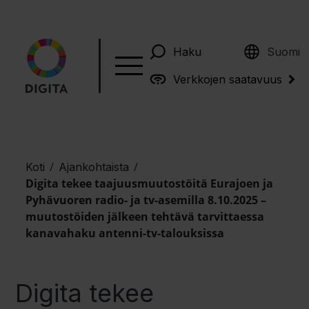
English
Haku
Suomi
Verkkojen saatavuus
/
/
Koti
Ajankohtaista
Digita tekee taajuusmuutostöitä Eurajoen ja
Pyhävuoren radio- ja tv-asemilla 8.10.2025 –
muutostöiden jälkeen tehtävä tarvittaessa
kanavahaku antenni-tv-talouksissa
Digita tekee