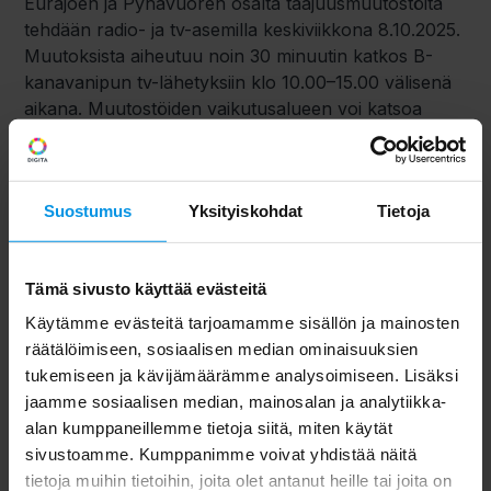
Eurajoen ja Pyhävuoren osalta taajuusmuutostöitä
tehdään radio- ja tv-asemilla keskiviikkona 8.10.2025.
Muutoksista aiheutuu noin 30 minuutin katkos B-
kanavanipun tv-lähetyksiin klo 10.00–15.00 välisenä
aikana. Muutostöiden vaikutusalueen voi katsoa
Digitan nettisivuilla olevasta
karttapalvelusta
.
Muutostöiden jälkeen antenni-tv-kotitalouksissa tulee
Suostumus
Yksityiskohdat
Tietoja
tarvittaessa tehdä kanavahaku.​
Päivitetyt taajuudet voi katsoa
digita.fi-sivulta
.
Tämä sivusto käyttää evästeitä
Ohjeistus kanavahakuun
Käytämme evästeitä tarjoamamme sisällön ja mainosten
räätälöimiseen, sosiaalisen median ominaisuuksien
Digita tiedottaa kanavissaan ja lähettää tiedotteen
tukemiseen ja kävijämäärämme analysoimiseen. Lisäksi
medialle, kun muutostyöt ovat päättyneet ja
jaamme sosiaalisen median, mainosalan ja analytiikka-
kanavahaun voi tehdä.
alan kumppaneillemme tietoja siitä, miten käytät
sivustoamme. Kumppanimme voivat yhdistää näitä
Useimmat vastaanottimet etsivät kanavat
tietoja muihin tietoihin, joita olet antanut heille tai joita on