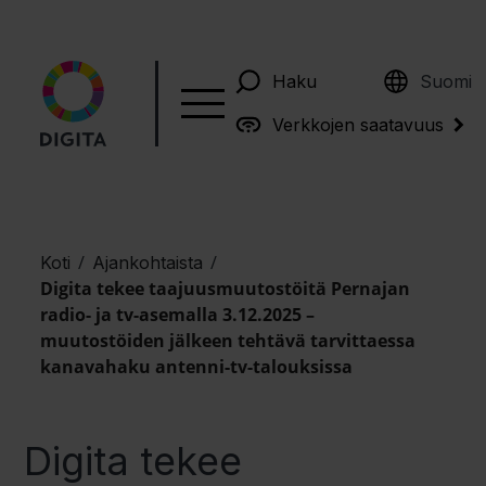
English
Haku
Suomi
Verkkojen saatavuus
/
/
Koti
Ajankohtaista
Digita tekee taajuusmuutostöitä Pernajan
radio- ja tv-asemalla 3.12.2025 –
muutostöiden jälkeen tehtävä tarvittaessa
kanavahaku antenni-tv-talouksissa
Digita tekee