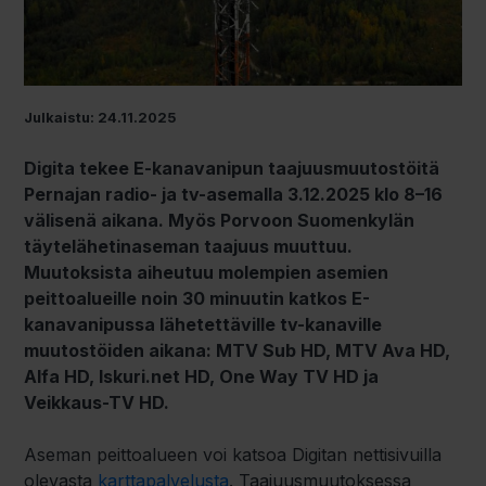
Julkaistu: 24.11.2025
Digita tekee E-kanavanipun taajuusmuutostöitä
Pernajan radio- ja tv-asemalla 3.12.2025 klo 8–16
välisenä aikana. Myös Porvoon Suomenkylän
täytelähetinaseman taajuus muuttuu.
Muutoksista aiheutuu molempien asemien
peittoalueille noin 30 minuutin katkos E-
kanavanipussa lähetettäville tv-kanaville
muutostöiden aikana: MTV Sub HD, MTV Ava HD,
Alfa HD, Iskuri.net HD, One Way TV HD ja
Veikkaus-TV HD.
Aseman peittoalueen voi katsoa Digitan nettisivuilla
olevasta
karttapalvelusta
. Taajuusmuutoksessa