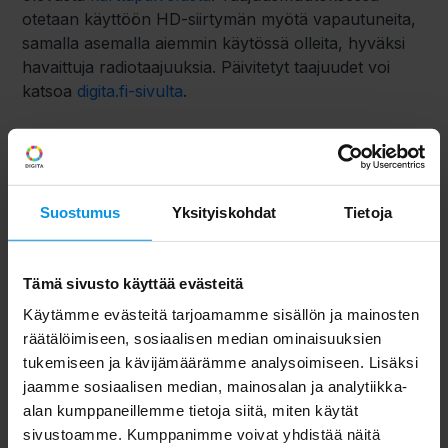
otetaan käyttöön HD-siirtymän myötä vapautuneita,
samalla asemalla aiemmin käytössä olleita, hyväksi
havaittuja radiotaajuuksia. Päivitetyt taajuudet voi
katsoa
digita.fi-sivulta
.
Muutostöiden jälkeen antenni-tv-kotitalouksissa tulee
tarvittaessa tehdä kanavahaku.​ Mikäli
yhteisantennikiinteistössä (kerros- tai rivitalo) ei
saada kanavia näkyviin kanavahaulla, kannattaa
Suostumus
Yksityiskohdat
Tietoja
antennijärjestelmän toimivuus varmistaa
isännöitsijältä. Uusi käyttöön tuleva taajuus on ollut
aiemmin käytössä antenni-tv-lähetyksissä.
Tämä sivusto käyttää evästeitä
Käytämme evästeitä tarjoamamme sisällön ja mainosten
Digita tiedottaa viestintäkanavissaan ja lähettää
räätälöimiseen, sosiaalisen median ominaisuuksien
tiedotteen medialle, kun muutostyöt ovat päättyneet
tukemiseen ja kävijämäärämme analysoimiseen. Lisäksi
ja kanavahaun voi tehdä.
jaamme sosiaalisen median, mainosalan ja analytiikka-
alan kumppaneillemme tietoja siitä, miten käytät
Ohjeistus kanavahakuun
sivustoamme. Kumppanimme voivat yhdistää näitä