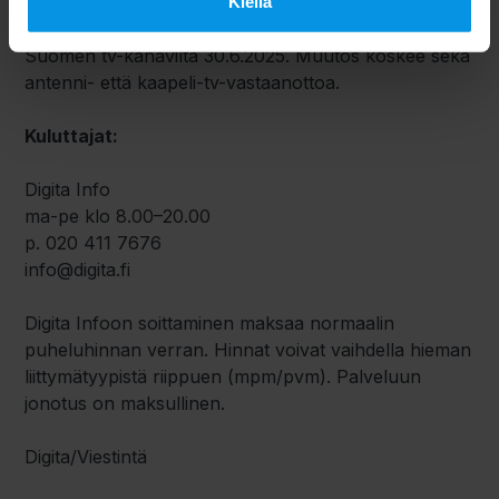
teräväpiirtolaadulla. Perusmuotoiset eli SD-
Kiellä
lähetykset päättyvät ensin Ylellä 31.3.2025 ja muilta
Suomen tv-kanavilta 30.6.2025. Muutos koskee sekä
antenni- että kaapeli-tv-vastaanottoa.
Kuluttajat:
Digita Info
ma-pe klo 8.00–20.00
p. 020 411 7676
info@digita.fi
Digita Infoon soittaminen maksaa normaalin
puheluhinnan verran. Hinnat voivat vaihdella hieman
liittymätyypistä riippuen (mpm/pvm). Palveluun
jonotus on maksullinen.
Digita/Viestintä