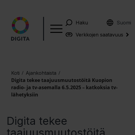
English
Haku
Suomi
Verkkojen saatavuus
/
/
Koti
Ajankohtaista
Digita tekee taajuusmuutostöitä Kuopion
radio- ja tv-asemalla 6.5.2025 – katkoksia tv-
lähetyksiin
Digita tekee
taajuusmuutostöitä