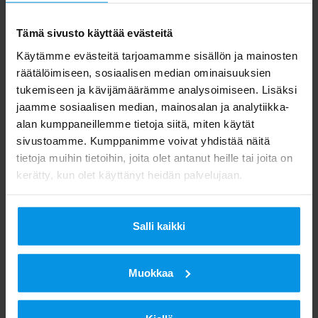
kanavahaku, jos vastaanotossa on haasteita. Jotkin
vanhemmista vastaanottimista saattavat vaatia
Tämä sivusto käyttää evästeitä
tehdasasetusten palauttamisen ennen kanavahaun
Käytämme evästeitä tarjoamamme sisällön ja mainosten
tekemistä. Ohjeet kanavien viritykseen löytyvät
räätälöimiseen, sosiaalisen median ominaisuuksien
laitteen käyttöoppaasta sekä digita.fi-sivustolta.
tukemiseen ja kävijämäärämme analysoimiseen. Lisäksi
jaamme sosiaalisen median, mainosalan ja analytiikka-
Myös Digitan kuluttajapalvelun Digita Infon tekniset
alan kumppaneillemme tietoja siitä, miten käytät
asiantuntijat auttavat antenni-tv-vastaanottoon
sivustoamme. Kumppanimme voivat yhdistää näitä
liittyvissä kysymyksissä. Digita Info palvelee
tietoja muihin tietoihin, joita olet antanut heille tai joita on
maanantaista perjantaihin klo 8–20 puh. 020 411
kerätty, kun olet käyttänyt heidän palvelujaan.
7676 tai info@digita.fi. Digita Infoon soittaminen
maksaa normaalin puheluhinnan verran. Hinnat
voivat vaihdella hieman liittymätyypin mukaan
Salli kaikki
(mpm/pvm). Palveluun jonotus on maksullinen.
Suomessa on käynnissä HD-siirtymä, mikä tarkoittaa
Muokkaa
sitä, että vapaasti katsottavat tv-lähetykset
lähetetään vaiheittaisen siirtymäajan jälkeen vain