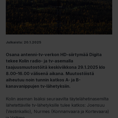
Julkaistu: 20.1.2025
Osana antenni-tv-verkon HD-siirtymää Digita
tekee Kolin radio- ja tv-asemalla
taajuusmuutostöitä keskiviikkona 29.1.2025 klo
8.00–16.00 välisenä aikana. Muutostöistä
aiheutuu noin tunnin katkos A- ja B-
kanavanippujen tv-lähetyksiin.
Kolin aseman lisäksi seuraavilta täytelähetinasemilta
lähetettäville tv-lähetyksille tulee katkos: Joensuu
(Vestinkallio), Nurmes (Konnanvaara ja Kortevaara)
ja Valtimo.