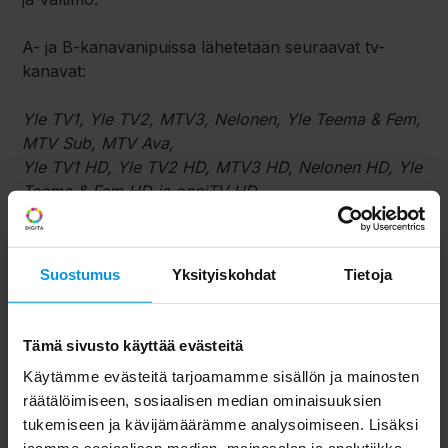
A- ja B-kanavanipuissa lähetetään seuraavat tv-
kanavat:
Yle TV1, Yle TV2, MTV3, Nelonen, Yle Teema & Fem,
MTV Sub, MTV Ava,
Yle TV1 HD, Yle TV2 HD, MTV3 HD, Nelonen HD, Yle
Teema & Fem HD ja onniTV HD
Taajuusmuutoksen valmistuttua antenni-tv-
talouksissa on tehtävä tarvittaessa uudelleen
Suostumus
Yksityiskohdat
Tietoja
kanavahaku. Digita tiedottaa töiden valmistumisesta
erikseen.
Tämä sivusto käyttää evästeitä
Taajuusmuutostöiden varapäivä on 30.1.2025.
Käytämme evästeitä tarjoamamme sisällön ja mainosten
räätälöimiseen, sosiaalisen median ominaisuuksien
Kanavahaun tekeminen
tukemiseen ja kävijämäärämme analysoimiseen. Lisäksi