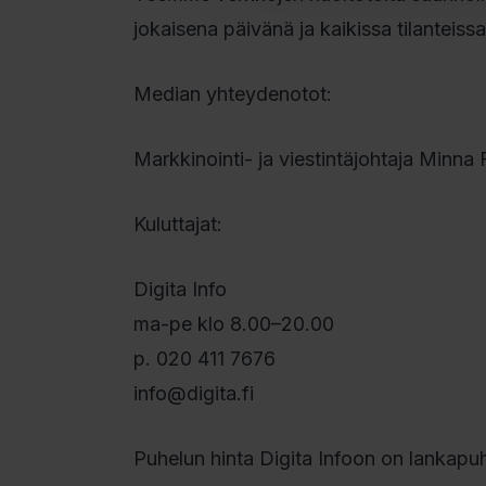
jokaisena päivänä ja kaikissa tilanteissa
Median yhteydenotot:
Markkinointi- ja viestintäjohtaja Minna 
Kuluttajat:
Digita Info
ma-pe klo 8.00–20.00
p. 020 411 7676
info@digita.fi
Puhelun hinta Digita Infoon on lankapuhe