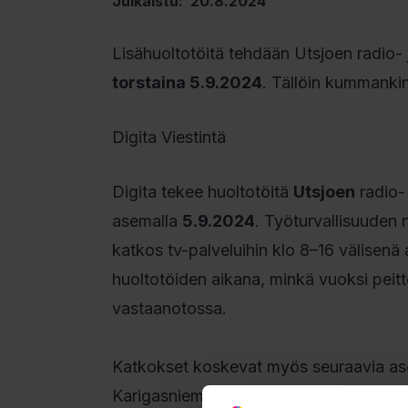
Julkaistu: 20.8.2024
Lisähuoltotöitä tehdään Utsjoen radio-
torstaina 5.9.2024
. Tällöin kummankin
Digita Viestintä
Digita tekee huoltotöitä
Utsjoen
radio-
asemalla
5.9.2024
. Työturvallisuuden 
katkos tv-palveluihin klo 8–16 välisenä 
huoltotöiden aikana, minkä vuoksi peitt
vastaanotossa.
Katkokset koskevat myös seuraavia ase
Karigasniemen katkokset vaikuttavat my