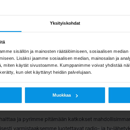
karttapalvelusta
.
anavat
lähetetään alennetulla teholla
Yksityiskohdat
emi, Yle Radio 1 ja YleX
itä
mme sisällön ja mainosten räätälöimiseen, sosiaalisen median
n tunnin mittainen katkos seuraaviin
tv-lähetyksiin:
iseen. Lisäksi jaamme sosiaalisen median, mainosalan ja analy
, miten käytät sivustoamme. Kumppanimme voivat yhdistää näitä t
n kerätty, kun olet käyttänyt heidän palvelujaan.
 Teema & Fem, Yle TV1 HD, Yle TV2 HD, Yle Teema & 
Muokkaa
.2024 ja Karigasniemen huoltotöiden varapäivä on 6.9.
haittaa ja pyrimme pitämään katkokset mahdollisimman
sesti varmistaaksemme luotettavat radio- ja tv-lähet