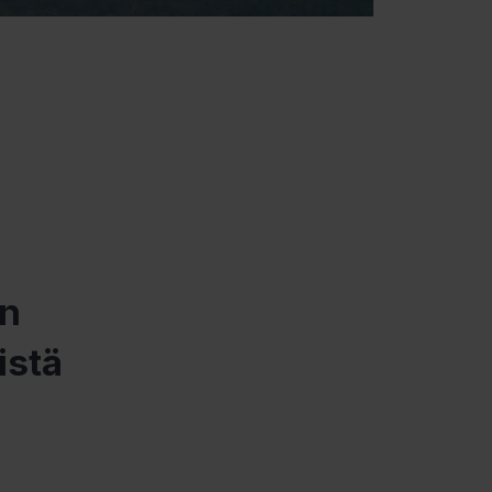
en
istä