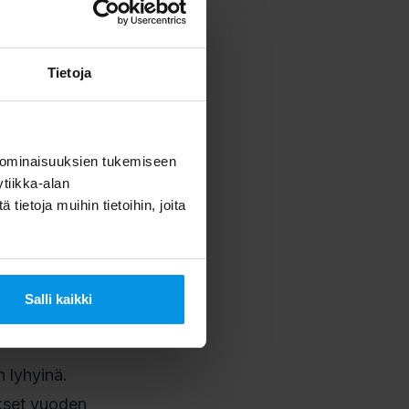
Tietoja
 ominaisuuksien tukemiseen
tiikka-alan
ietoja muihin tietoihin, joita
Fem HD,
Salli kaikki
2024.
 lyhyinä.
ykset vuoden