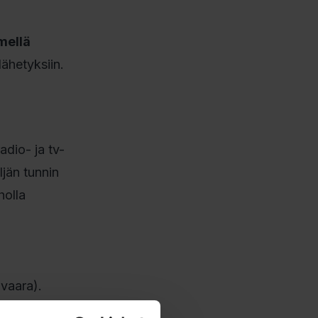
mellä
ähetyksiin.
adio- ja tv-
ljän tunnin
holla
vaara).
,