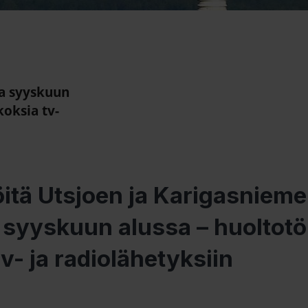
la syyskuun
koksia tv-
öitä Utsjoen ja Karigasniem
a syyskuun alussa – huoltotö
v- ja radiolähetyksiin