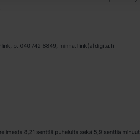
.
Flink, p. 040 742 8849, minna.flink(a)digita.fi
limesta 8,21 senttiä puhelulta sekä 5,9 senttiä minuuti