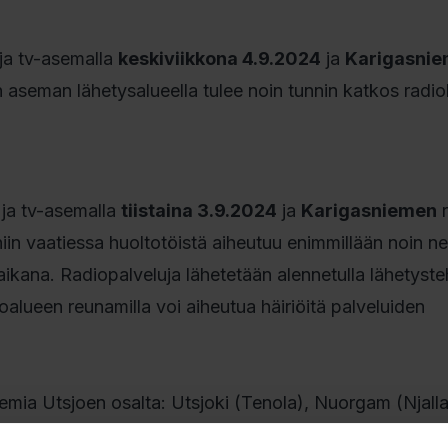
 ja tv-asemalla
keskiviikkona 4.9.2024
ja
Karigasnie
 aseman lähetysalueella tulee noin tunnin katkos radiol
 ja tv-asemalla
tiistaina 3.9.2024
ja
Karigasniemen
r
niin vaatiessa huoltotöistä aiheutuu enimmillään noin ne
aikana. Radiopalveluja lähetetään alennetulla lähetyste
oalueen reunamilla voi aiheutua häiriöitä palveluiden
mia Utsjoen osalta: Utsjoki (Tenola), Nuorgam (Njalla
ös seuraaviin asemiin: Utsjoki (Nuvvus, Polvarinniemi