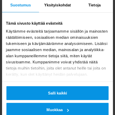
Vara-ajankohta huoltotöille on 21.9.2023 klo
Suostumus
Yksityiskohdat
Tietoja
8.00–16.00.
Tämä sivusto käyttää evästeitä
Karttapalvelustamme voit tarkastaa helposti
Käytämme evästeitä tarjoamamme sisällön ja mainosten
kanavien peittoalueet ja ajankohtaiset
räätälöimiseen, sosiaalisen median ominaisuuksien
huoltotiedot
https://www.digita.fi/verkkojen-
tukemiseen ja kävijämäärämme analysoimiseen. Lisäksi
saatavuus/
jaamme sosiaalisen median, mainosalan ja analytiikka-
alan kumppaneillemme tietoja siitä, miten käytät
sivustoamme. Kumppanimme voivat yhdistää näitä
Pahoittelemme katkoksista aiheutuvaa
tietoja muihin tietoihin, joita olet antanut heille tai joita on
haittaa ja pyrimme pitämään katkokset
kerätty, kun olet käyttänyt heidän palvelujaan.
mahdollisimman lyhyinä. Teemme verkkojen
huoltotöitä säännöllisesti varmistaaksemme
Salli kaikki
luotettavat radio- ja tv-lähetykset vuoden
jokaisena päivänä ja kaikissa tilanteissa.
Muokkaa