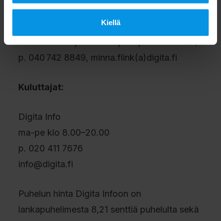
Median yhteydenotot:
Kiellä
Markkinointi- ja viestintäjohtaja Minna Flink,
p. 040 742 8849, minna.flink(a)digita.fi
Kuluttajat:
Digita Info
ma-pe klo 8.00–20.00
p. 020 411 7676
info@digita.fi
Puhelun hinta Digita Infoon on
lankapuhelimesta 8,21 senttiä puhelulta sekä