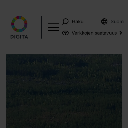
English
Haku
Suomi
Verkkojen saatavuus