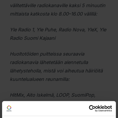
välitettäville radiokanaville kaksi 5 minuutin
mittaista katkosta klo 8.00–16.00 välillä:
Yle Radio 1, Yle Puhe, Radio Nova, YleX, Yle
Radio Suomi Kajaani
Huoltotöiden puitteissa seuraavia
radiokanavia lähetetään alennetulla
lähetysteholla, mistä voi aiheutua häiriöitä
kuuntelualueen reunamilla:
HitMix, Aito Iskelmä, LOOP, SuomiPop,
Radio Dei, KuhanFM, Radio Sandels