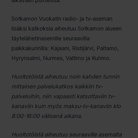
aikavälin puitteissa.
Sotkamon Vuokatin radio- ja tv-aseman
lisäksi katkoksia aiheutuu Sotkamon alueen
täytelähetinasemille seuraavilla
paikkakunnilla: Kajaani, Ristijärvi, Paltamo,
Hyrynsalmi, Nurmes, Valtimo ja Kuhmo.
Huoltotöistä aiheutuu noin kahden tunnin
mittainen palvelukatkos kaikkiin tv-
palveluihin, niin vapaasti katsottaviin tv-
kanaviin kuin myös maksu-tv-kanaviin klo
8:00-16:00 välisenä aikana.
Huoltotöistä aiheutuu seuraaville asemalta