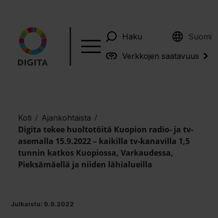
English
Haku
Suomi
Verkkojen saatavuus
/
/
Koti
Ajankohtaista
Digita tekee huoltotöitä Kuopion radio- ja tv-
asemalla 15.9.2022 – kaikilla tv-kanavilla 1,5
tunnin katkos Kuopiossa, Varkaudessa,
Pieksämäellä ja niiden lähialueilla
Julkaistu: 9.9.2022