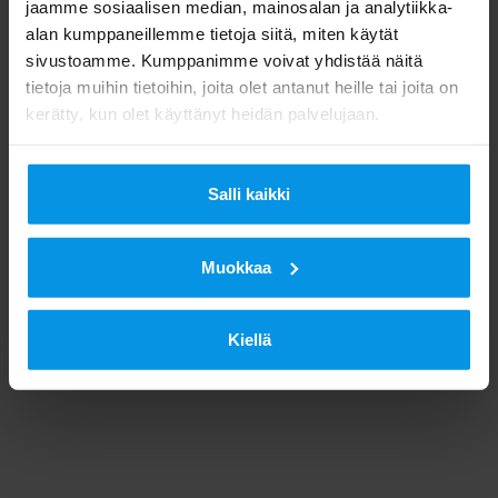
jaamme sosiaalisen median, mainosalan ja analytiikka-
alan kumppaneillemme tietoja siitä, miten käytät
sivustoamme. Kumppanimme voivat yhdistää näitä
tietoja muihin tietoihin, joita olet antanut heille tai joita on
kerätty, kun olet käyttänyt heidän palvelujaan.
Salli kaikki
Muokkaa
Kiellä