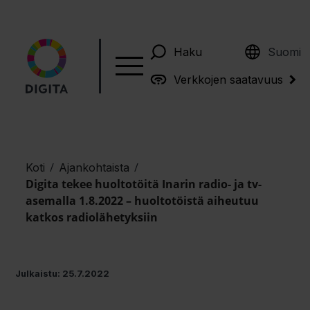
English
Haku
Suomi
Verkkojen saatavuus
/
/
Koti
Ajankohtaista
Digita tekee huoltotöitä Inarin radio- ja tv-
asemalla 1.8.2022 – huoltotöistä aiheutuu
katkos radiolähetyksiin
Julkaistu: 25.7.2022