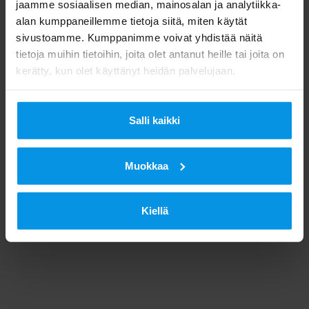
jaamme sosiaalisen median, mainosalan ja analytiikka-
alan kumppaneillemme tietoja siitä, miten käytät
sivustoamme. Kumppanimme voivat yhdistää näitä
tietoja muihin tietoihin, joita olet antanut heille tai joita on
kerätty, kun olet käyttänyt heidän palvelujaan.
Salli kaikki
Muokkaa
Kiellä