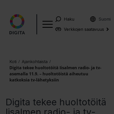
English
Haku
Suomi
Verkkojen saatavuus
/
/
Koti
Ajankohtaista
Digita tekee huoltotöitä Iisalmen radio- ja tv-
asemalla 11.9. – huoltotöistä aiheutuu
katkoksia tv-lähetyksiin
Digita tekee huoltotöitä
Iisalmen radio- ja tv-