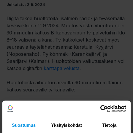
Julkaistu: 2.9.2024
Digita tekee huoltotöitä Iisalmen radio- ja tv-asemalla
keskiviikkona 11.9.2024. Muutostyöstä aiheutuu noin
30 minuutin katkos B-kanavanipun tv-palveluihin klo
8–18 välisenä aikana. Tv-katkokset koskevat myös
seuraavia täytelähetinasemia: Karstula, Kyyjärvi
(Noposenaho), Pylkönmäki (Karankajärvi) ja
Saarijärvi (Kalmari). Huoltotöiden vaikutusalueen voi
katsoa digita.fi:n
karttapalvelusta
.
Huoltotöistä aiheutuu arviolta 30 minuutin mittainen
katkos seuraaville tv-kanaville:
Yle TV1 HD, Yle TV2 HD, Yle Teema & Fem HD,
MTV3 HD ja Nelonen HD
Huoltotöiden varapäivä on 12.9.2024
Suostumus
Yksityiskohdat
Tietoja