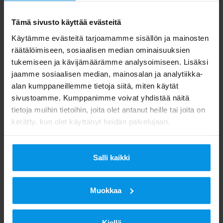
Pahoittelemme katkoksista aiheutuvaa haittaa ja
Tämä sivusto käyttää evästeitä
pyrimme pitämään katkokset mahdollisimman
lyhyinä. Teemme verkkojen huoltotöitä säännöllisesti
Käytämme evästeitä tarjoamamme sisällön ja mainosten
varmistaaksemme luotettavat radio- ja tv-lähetykset
räätälöimiseen, sosiaalisen median ominaisuuksien
vuoden jokaisena päivänä ja kaikissa tilanteissa.
tukemiseen ja kävijämäärämme analysoimiseen. Lisäksi
jaamme sosiaalisen median, mainosalan ja analytiikka-
Kuluttajat:
alan kumppaneillemme tietoja siitä, miten käytät
sivustoamme. Kumppanimme voivat yhdistää näitä
Digita Info
tietoja muihin tietoihin, joita olet antanut heille tai joita on
ma-pe klo 8.00–20.00
kerätty, kun olet käyttänyt heidän palvelujaan.
p. 020 411 7676
info@digita.fi
Salli kaikki
Puhelun hinta Digita Infoon on lankapuhelimesta
8,21 senttiä puhelulta sekä 5,9 senttiä minuutilta ja
matkapuhelimesta 8,21 senttiä puhelulta sekä 16,9
Muokkaa
senttiä minuutilta.
Kiellä