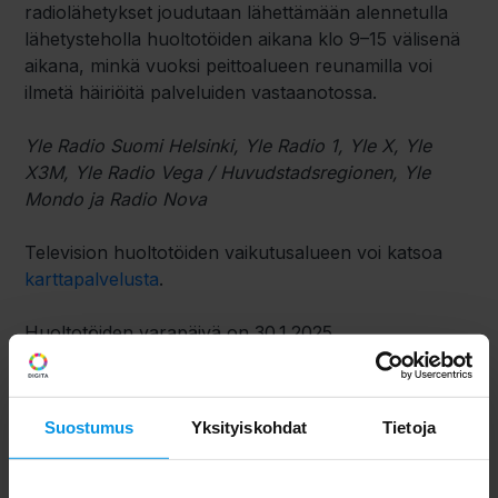
radiolähetykset joudutaan lähettämään alennetulla
lähetysteholla huoltotöiden aikana klo 9–15 välisenä
aikana, minkä vuoksi peittoalueen reunamilla voi
ilmetä häiriöitä palveluiden vastaanotossa.
Yle Radio Suomi Helsinki, Yle Radio 1, Yle X, Yle
X3M, Yle Radio Vega / Huvudstadsregionen, Yle
Mondo ja Radio Nova
Television huoltotöiden vaikutusalueen voi katsoa
karttapalvelusta
.
Huoltotöiden varapäivä on 30.1.2025.
Pahoittelemme katkoksista aiheutuvaa haittaa ja
pyrimme pitämään katkokset mahdollisimman
Suostumus
Yksityiskohdat
Tietoja
lyhyinä. Teemme verkkojen huoltotöitä säännöllisesti
varmistaaksemme luotettavat radio- ja tv-lähetykset
vuoden jokaisena päivänä ja kaikissa tilanteissa.