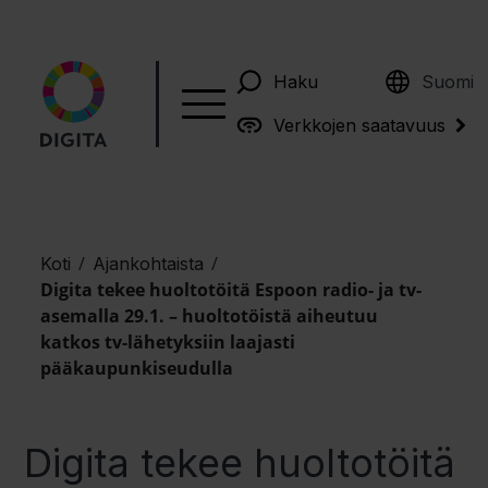
English
Haku
Suomi
Verkkojen saatavuus
/
/
Koti
Ajankohtaista
Digita tekee huoltotöitä Espoon radio- ja tv-
asemalla 29.1. – huoltotöistä aiheutuu
katkos tv-lähetyksiin laajasti
pääkaupunkiseudulla
Digita tekee huoltotöitä