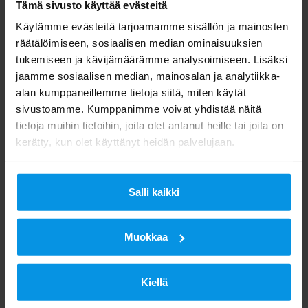
Tämä sivusto käyttää evästeitä
Käytämme evästeitä tarjoamamme sisällön ja mainosten
Kuluttajat:
räätälöimiseen, sosiaalisen median ominaisuuksien
tukemiseen ja kävijämäärämme analysoimiseen. Lisäksi
Digita Info
jaamme sosiaalisen median, mainosalan ja analytiikka-
ma-pe klo 8.00–20.00
alan kumppaneillemme tietoja siitä, miten käytät
p. 020 411 7676
sivustoamme. Kumppanimme voivat yhdistää näitä
info@digita.fi
tietoja muihin tietoihin, joita olet antanut heille tai joita on
kerätty, kun olet käyttänyt heidän palvelujaan.
Digita Infoon soittaminen maksaa normaalin
puheluhinnan verran. Hinnat voivat vaihdella hieman
liittymätyypistä riippuen (mpm/pvm). Palveluun
Salli kaikki
jonotus on maksullinen.
Digita/Viestintä
Muokkaa
Kiellä