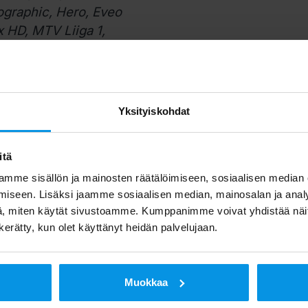
eographic, Hero, Eveo
 HD, MTV Liiga 1,
u 2, MTV Aitio,
V
hde, MTV
y Channel,
Nick
lanet,
V sport live 1,
Yksityiskohdat
3,
V sport live 4,
V
itä
 Liv, Jim, Alfa, MT,
TV Max, Estradi
mme sisällön ja mainosten räätälöimiseen, sosiaalisen median
iseen. Lisäksi jaamme sosiaalisen median, mainosalan ja analy
 Suomi HD,
V sport 2 Suomi HD,
V sport + Suomi HD
, miten käytät sivustoamme. Kumppanimme voivat yhdistää näitä t
HD,
Eurosport 1 HD,
Eurosport 2 HD,
MTV Urheilu 3,
I
n kerätty, kun olet käyttänyt heidän palvelujaan.
Disney Channel,
AdultTV.fi
nalennus koskee:
Muokkaa