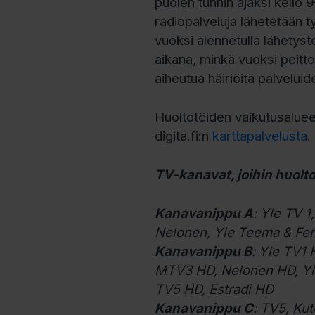
puolen tunnin ajaksi kello 9–
radiopalveluja lähetetään t
vuoksi alennetulla lähetyst
aikana, minkä vuoksi peitt
aiheutua häiriöitä palvelui
Huoltotöiden vaikutusaluee
digita.fi:n
karttapalvelusta
.
TV-kanavat, joihin huolto
Kanavanippu A
: Yle TV 1
Nelonen, Yle Teema & Fe
Kanavanippu B
: Yle TV1
MTV3 HD, Nelonen HD, Y
TV5 HD, Estradi HD
Kanavanippu C
: TV5, Ku