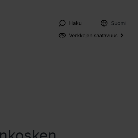
English
Haku
Suomi
Verkkojen saatavuus
lankosken