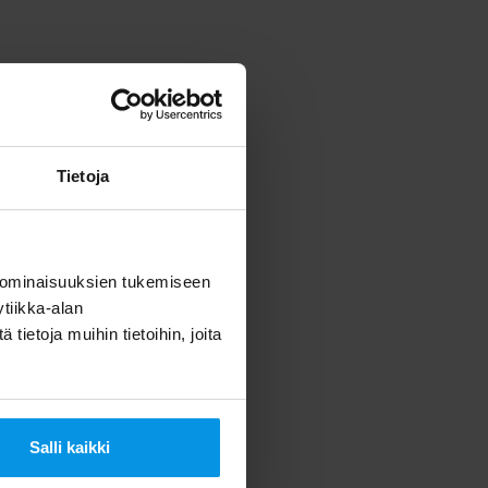
Tietoja
 ominaisuuksien tukemiseen
tiikka-alan
,
V sport golf HD,
V film
ietoja muihin tietoihin, joita
nvestigation
Salli kaikki