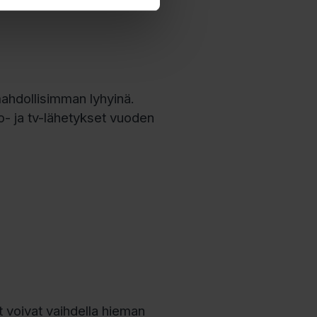
io Rock, Yle Radio 1,
ahdollisimman lyhyinä.
- ja tv-lähetykset vuoden
 voivat vaihdella hieman