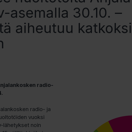
tv-asemalla 30.10. –
tä aiheutuu katkoksi
n
Anjalankosken radio-
4.
jalankosken radio- ja
uoltotöiden vuoksi
-lähetykset noin