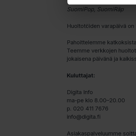
Loop, Radio Dei, Yle Radi
SuomiPop, SuomiRäp
Huoltotöiden varapäivä on 
Pahoittelemme katkoksista
Teemme verkkojen huoltotö
jokaisena päivänä ja kaikiss
Kuluttajat:
Digita Info
ma-pe klo 8.00–20.00
p. 020 411 7676
info@digita.fi
Asiakaspalveluumme soitta