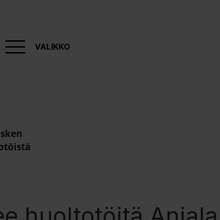
VALIKKO
osken
otöistä
ee huoltotöitä Anja