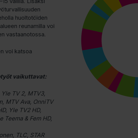
15 välillä. Lisäksi
yöturvallisuuden
eholla huoltotöiden
oalueen reunamilla voi
den vastaanotossa.
n voi katsoa
työt vaikuttavat:
, Yle TV 2, MTV3,
m, MTV Ava, OnniTV
 HD, Yle TV2 HD,
le Teema & Fem HD,
tonen, TLC, STAR