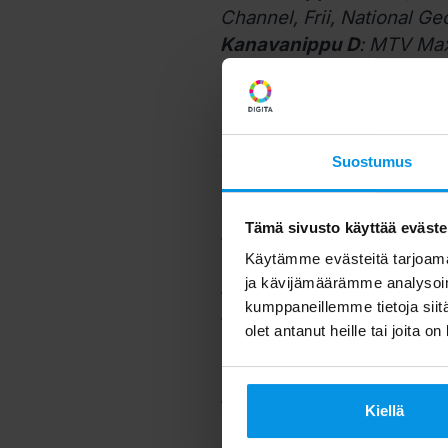
Channel, Frii, National G
Kanavanippu D
: MTV Max
MTV Urheilu 1, MTV Urheil
film premiere HD,
MTV Vii
Juniori,
CNN HD,
Discover
Jr.,
Nat Geo Wild,
Animal P
Suostumus
V sport live 2,
V sport live 
sport live
Tämä sivusto käyttää eväste
Kanavanippu E
: MTV Sub,
One Way TV, Iskuri.net, M
Käytämme evästeitä tarjoama
ja kävijämäärämme analysoim
Kanavanippu F:
V sport 1
kumppaneillemme tietoja siitä
action HD,
V sport vinter 
olet antanut heille tai joita o
Discovery,
Disney Junior,
Radiokanavat, joita teho
Kiellä