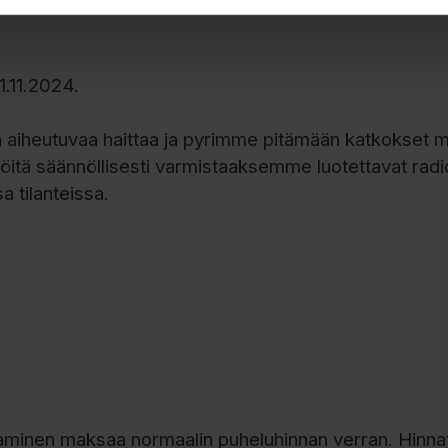
o Vega / Östnyland, Yle Radio Suomi Kotka, Ylex, Rad
1.11.2024.
 aiheutuvaa haittaa ja pyrimme pitämään katkokset m
itä säännöllisesti varmistaaksemme luotettavat radio
a tilanteissa.
minen maksaa normaalin puheluhinnan verran. Hinnat