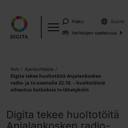
English
Haku
Suomi
Verkkojen saatavuus
/
/
Koti
Ajankohtaista
Digita tekee huoltotöitä Anjalankosken
radio- ja tv-asemalla 22.10. – huoltotöistä
aiheutuu katkoksia tv-lähetyksiin
Digita tekee huoltotöitä
Anjalankosken radio-