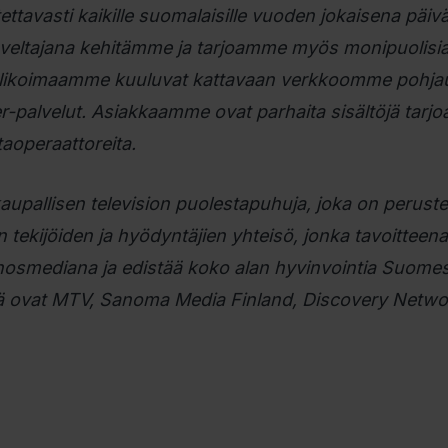
otettavasti kaikille suomalaisille vuoden jokaisena päiv
oveltajana kehitämme ja tarjoamme myös monipuolisia
luvalikoimaamme kuuluvat kattavaan verkkoomme pohja
-palvelut. Asiakkaamme ovat parhaita sisältöjä tarjo
taoperaattoreita.
upallisen television puolestapuhuja, joka on perust
 tekijöiden ja hyödyntäjien yhteisö, jonka tavoitteen
inosmediana ja edistää koko alan hyvinvointia Suome
iä ovat MTV, Sanoma Media Finland, Discovery Netwo