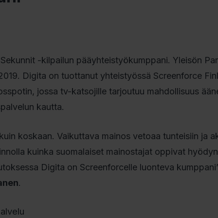
Sekunnit -kilpailun pääyhteistyökumppani. Yleisön Pa
2019. Digita on tuottanut yhteistyössä Screenforce Fin
sspotin, jossa tv-katsojille tarjoutuu mahdollisuus ää
palvelun kautta.
in koskaan. Vaikuttava mainos vetoaa tunteisiin ja ak
iinnolla kuinka suomalaiset mainostajat oppivat hyöd
utoksessa Digita on Screenforcelle luonteva kumppani
anen
.