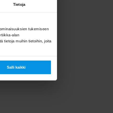
kailleen.
Tietoja
li miljoonaa.
euraavien
evat
 ominaisuuksien tukemiseen
tiikka-alan
ietoja muihin tietoihin, joita
Salli kaikki