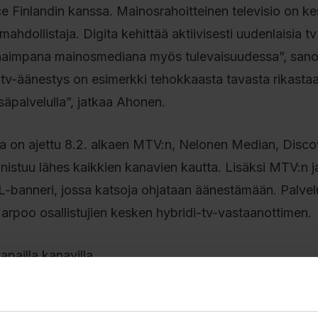
e Finlandin kanssa. Mainosrahoitteinen televisio on k
ahdollistaja. Digita kehittää aktiivisesti uudenlaisia 
arhaimpana mainosmediana myös tulevaisuudessa”, san
di-tv-äänestys on esimerkki tehokkaasta tavasta rikasta
äpalvelulla”, jatkaa Ahonen.
a on ajettu 8.2. alkaen MTV:n, Nelonen Median, Disco
nnistuu lähes kaikkien kanavien kautta. Lisäksi MTV:n 
 L-banneri, jossa katsoja ohjataan äänestämään. Palvel
 arpoo osallistujien kesken hybridi-tv-vastaanottimen.
vapailla kanavilla
tarjolla Digitan antenni-tv-verkossa sekä Telian Kaapeli