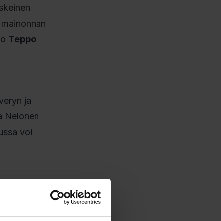
eskeinen
tv mainonnan
oo
Teppo
a
veryn ja
ja Nelonen
ussa voi
-TV:ssä.