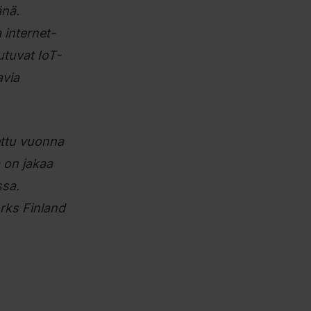
änä.
 internet-
utuvat IoT-
avia
ettu vuonna
a on jakaa
ssa.
rks Finland