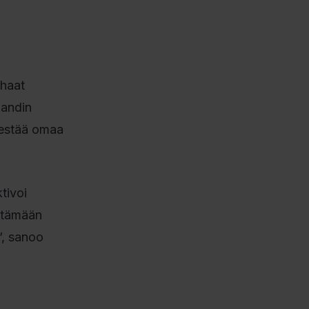
rhaat
landin
nestää omaa
tivoi
yntämään
”, sanoo