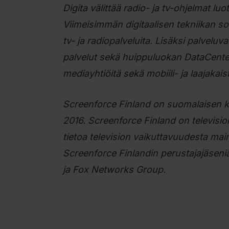
Digita välittää radio- ja tv-ohjelmat lu
Viimeisimmän digitaalisen tekniikan s
tv- ja radiopalveluita. Lisäksi palve
palvelut sekä huippuluokan DataCenter
mediayhtiöitä sekä mobiili- ja laajakais
Screenforce Finland on suomalaisen ka
2016. Screenforce Finland on television
tietoa television vaikuttavuudesta ma
Screenforce Finlandin perustajajäsen
ja Fox Networks Group.