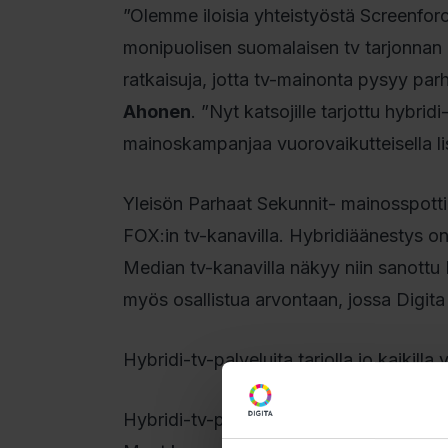
”Olemme iloisia yhteistyöstä Screenforc
monipuolisen suomalaisen tv tarjonnan m
ratkaisuja, jotta tv-mainonta pysyy p
Ahonen
. ”Nyt katsojille tarjottu hybri
mainoskampanjaa vuorovaikutteisella lis
Yleisön Parhaat Sekunnit- mainosspotti
FOX:in tv-kanavilla. Hybridiäänestys o
Median tv-kanavilla näkyy niin sanottu
myös osallistua arvontaan, jossa Digita
Hybridi-tv-palveluita tarjolla jo kaikilla 
Hybridi-tv-palvelut ovat tällä hetkellä 