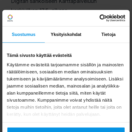
Digitan sähköiseen Karttapalveluun
keskiviikon 17.5. aikana.
Lähetinasemakohtaiset tv-kanavatiedot
Suostumus
Yksityiskohdat
Tietoja
vapaasti katsottavien ja maksu-tv-
kanavien osalta
Tämä sivusto käyttää evästeitä
Digitan päälähettimien ja täytelähettimien
Käytämme evästeitä tarjoamamme sisällön ja mainosten
räätälöimiseen, sosiaalisen median ominaisuuksien
kanavatarjonta uuden toimilupakauden
tukemiseen ja kävijämäärämme analysoimiseen. Lisäksi
alkaessa on katsottavissa täältä
jaamme sosiaalisen median, mainosalan ja analytiikka-
www.digita.fi/karttapalvelu
.
alan kumppaneillemme tietoja siitä, miten käytät
sivustoamme. Kumppanimme voivat yhdistää näitä
tietoja muihin tietoihin, joita olet antanut heille tai joita on
Kaikki maksu-tv-kanavat lähetetään
kerätty, kun olet käyttänyt heidän palvelujaan.
jatkossa DVB-T2-teknologialla