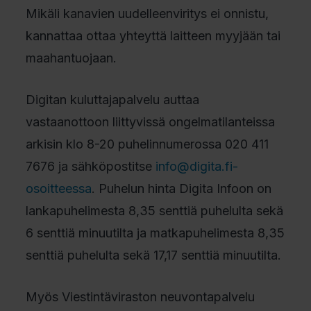
Mikäli kanavien uudelleenviritys ei onnistu,
kannattaa ottaa yhteyttä laitteen myyjään tai
maahantuojaan.
Digitan kuluttajapalvelu auttaa
vastaanottoon liittyvissä ongelmatilanteissa
arkisin klo 8-20 puhelinnumerossa 020 411
7676 ja sähköpostitse
info@digita.fi-
osoitteessa
. Puhelun hinta Digita Infoon on
lankapuhelimesta 8,35 senttiä puhelulta sekä
6 senttiä minuutilta ja matkapuhelimesta 8,35
senttiä puhelulta sekä 17,17 senttiä minuutilta.
Myös Viestintäviraston neuvontapalvelu