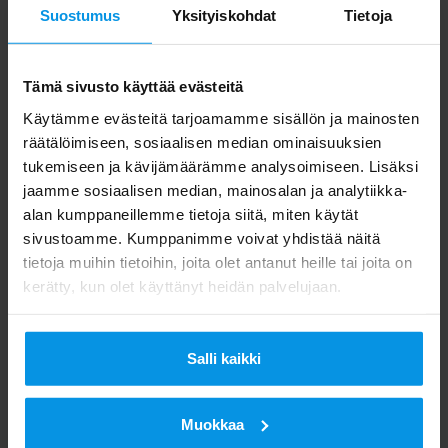
Suostumus
Yksityiskohdat
Tietoja
sekä aamun lehdet. Keskustelua vetävät
Digitan toimitusjohtaja
Tämä sivusto käyttää evästeitä
Juha-Pekka Weckström, liiketoimintajohtaja
Käytämme evästeitä tarjoamamme sisällön ja mainosten
Markus Ala-Hautala sekä Kreabin
räätälöimiseen, sosiaalisen median ominaisuuksien
toimitusjohtaja Mikael Jungner.
tukemiseen ja kävijämäärämme analysoimiseen. Lisäksi
jaamme sosiaalisen median, mainosalan ja analytiikka-
SuomiAreena-viikon ajan
alan kumppaneillemme tietoja siitä, miten käytät
sivustoamme. Kumppanimme voivat yhdistää näitä
voitte seurata DNA:n SuomiAreena tv-
tietoja muihin tietoihin, joita olet antanut heille tai joita on
kanavaa, joka näkyy Digitan
kerätty, kun olet käyttänyt heidän palvelujaan.
antenni-tv-verkossa kanavapaikalla 28.
Kanavan peittoalue kattaa 85 %
Salli kaikki
suomalaisista.
Muokkaa
Tavataan Porissa!