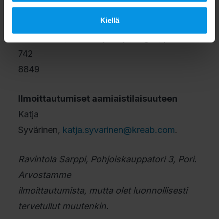
Kiellä
Lisätiedot
Minna Flink, viestintäjohtaja, Digita, p. 040
742
8849
Ilmoittautumiset aamiaistilaisuuteen
Katja
Syvärinen,
katja.syvarinen@kreab.com
.
Ravintola Sarppi,
Pohjoiskauppatori 3, Pori.
Arvostamme
ilmoittautumista, mutta olet luonnollisesti
tervetullut muutenkin.