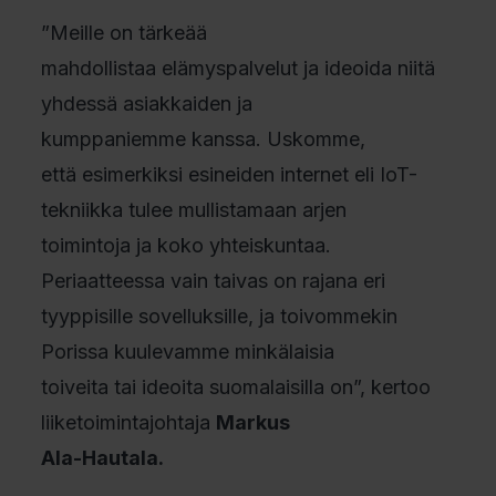
”Meille on tärkeää
mahdollistaa elämyspalvelut ja ideoida niitä
yhdessä asiakkaiden ja
kumppaniemme kanssa. Uskomme,
että esimerkiksi esineiden internet eli IoT-
tekniikka tulee mullistamaan arjen
toimintoja ja koko yhteiskuntaa.
Periaatteessa vain taivas on rajana eri
tyyppisille sovelluksille, ja toivommekin
Porissa kuulevamme minkälaisia
toiveita tai ideoita suomalaisilla on”, kertoo
liiketoimintajohtaja
Markus
Ala-Hautala.