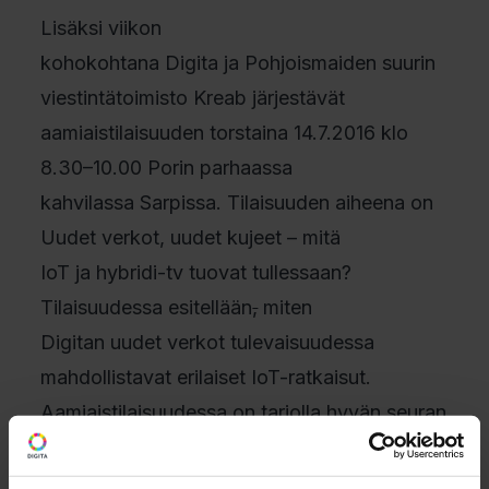
Lisäksi viikon
kohokohtana Digita ja Pohjoismaiden suurin
viestintätoimisto Kreab järjestävät
aamiaistilaisuuden torstaina 14.7.2016 klo
8.30–10.00 Porin parhaassa
kahvilassa Sarpissa. Tilaisuuden aiheena on
Uudet verkot, uudet kujeet – mitä
IoT ja hybridi-tv tuovat tullessaan?
Tilaisuudessa esitellään
,
miten
Digitan uudet verkot tulevaisuudessa
mahdollistavat erilaiset IoT-ratkaisut.
Aamiaistilaisuudessa on tarjolla hyvän seuran
ja mielenkiintoisten
keskustelujen lisäksi herkullinen aamiainen