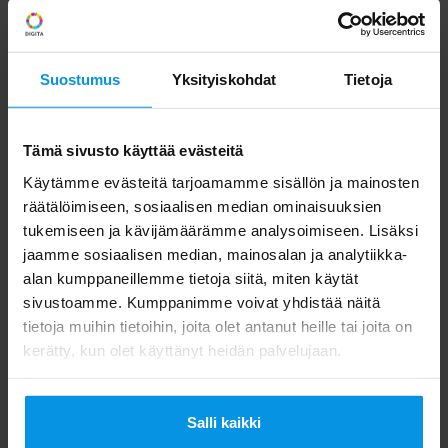
signaali Kemin keskustassa ja sen
lähiympäristössä on jatkossa mahdollista
Suostumus
Yksityiskohdat
Tietoja
vastaanottaa Tervolan päälähetinasemalta
tai Kemin uudelta täytelähetinasemalta.
Valmistuneilla lähettimien muutoksilla ei
Tämä sivusto käyttää evästeitä
varmuudella saavuteta toivottua parannusta,
Käytämme evästeitä tarjoamamme sisällön ja mainosten
räätälöimiseen, sosiaalisen median ominaisuuksien
jos kuluttajien antennin suuntaus tai
tukemiseen ja kävijämäärämme analysoimiseen. Lisäksi
antennijärjestelmä ei ole asianmukainen.
jaamme sosiaalisen median, mainosalan ja analytiikka-
Lisäksi on huomioitava, että kaikkein
alan kumppaneillemme tietoja siitä, miten käytät
sivustoamme. Kumppanimme voivat yhdistää näitä
haastavimmissa radiokelitilanteissa ei millään
tietoja muihin tietoihin, joita olet antanut heille tai joita on
lähetysverkon parannustoimenpiteillä pystytä
kerätty, kun olet käyttänyt heidän palvelujaan.
varmistamaan häiriötöntä
vastaanottoa. Radiokelin vaikutusta voidaan
Salli kaikki
kuitenkin merkittävästi pienentää tehokkaalla