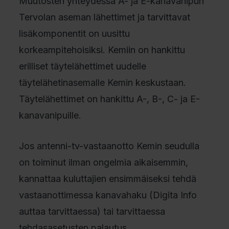
Muutosten yhteydessä A- ja E-kanavanipun
Tervolan aseman lähettimet ja tarvittavat
lisäkomponentit on uusittu
korkeampitehoisiksi. Kemiin on hankittu
erilliset täytelähettimet uudelle
täytelähetinasemalle Kemin keskustaan.
Täytelähettimet on hankittu A-, B-, C- ja E-
kanavanipuille.
Jos antenni-tv-vastaanotto Kemin seudulla
on toiminut ilman ongelmia aikaisemmin,
kannattaa kuluttajien ensimmäiseksi tehdä
vastaanottimessa kanavahaku (Digita Info
auttaa tarvittaessa) tai tarvittaessa
tehdasasetusten palautus.