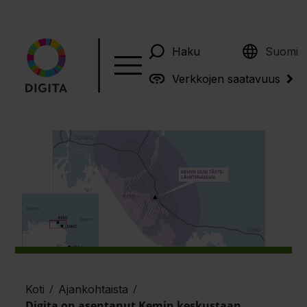
English
Haku
Suomi
Verkkojen saatavuus
/
/
Koti
Ajankohtaista
Digita on asentanut Kemin keskustaan