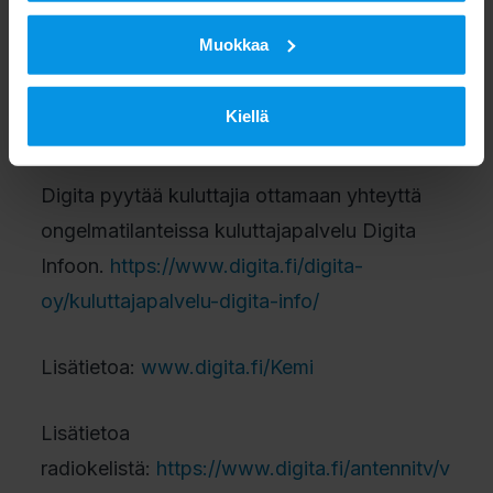
ja vaatimukset täyttävällä
Muokkaa
vastaanottojärjestelmällä. Radiokeli on
väliaikainen ja sääolosuhteista johtuva ilmiö,
Kiellä
joka kestää tunneista joihinkin päiviin.
Digita pyytää kuluttajia ottamaan yhteyttä
ongelmatilanteissa kuluttajapalvelu Digita
Infoon.
https://www.digita.fi/digita-
oy/kuluttajapalvelu-digita-info/
Lisätietoa:
www.digita.fi/Kemi
Lisätietoa
radiokelistä:
https://www.digita.fi/antennitv/v