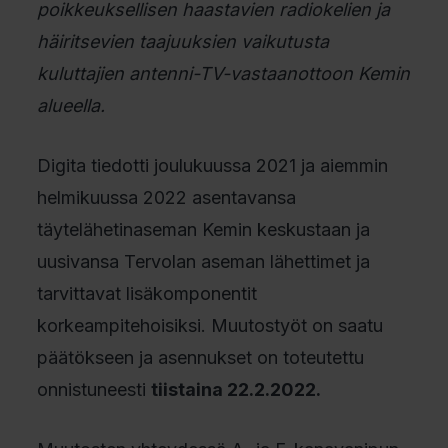
poikkeuksellisen haastavien radiokelien ja
häiritsevien taajuuksien vaikutusta
kuluttajien antenni-TV-vastaanottoon Kemin
alueella.
Digita tiedotti joulukuussa 2021 ja aiemmin
helmikuussa 2022 asentavansa
täytelähetinaseman Kemin keskustaan ja
uusivansa Tervolan aseman lähettimet ja
tarvittavat lisäkomponentit
korkeampitehoisiksi. Muutostyöt on saatu
päätökseen ja asennukset on toteutettu
onnistuneesti
tiistaina 22.2.2022.