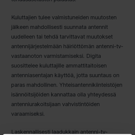
Kuluttajien tulee valmistuneiden muutosten
jälkeen mahdollisesti suunnata antennit
uudelleen tai tehdä tarvittavat muutokset
antennijärjestelmään häiriöttömän antenni-tv-
vastaanoton varmistamiseksi. Digita
suosittelee kuluttajille ammattitaitoisen
antenniasentajan käyttöä, jotta suuntaus on
paras mahdollinen. Yhteisantennikiinteistöjen
isännöitsijöiden kannattaa olla yhteydessä
antenniurakoitsijaan vahvistintöiden
varaamiseksi.
Laskennallisesti laadukkain antenni-tv-