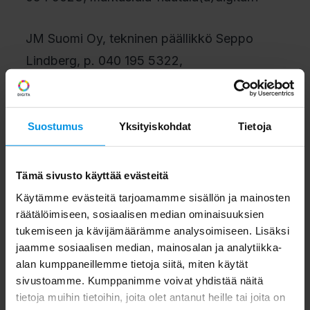
JM Suomi Oy, tekninen päällikkö Seppo
Lindberg, p. 040 195 5322,
seppo.lindberg(a)jmoy.fi
Digita
on digitaalisen infrastruktuurin ja
Suostumus
Yksityiskohdat
Tietoja
palveluiden tarjoaja sekä maan suurin
riippumaton tietoliikennemastojen omistaja.
Tämä sivusto käyttää evästeitä
Yhtiö omistaa ja operoi Suomen johtavaa
Käytämme evästeitä tarjoamamme sisällön ja mainosten
valtakunnallista maanpäällistä televisio- ja
räätälöimiseen, sosiaalisen median ominaisuuksien
tukemiseen ja kävijämäärämme analysoimiseen. Lisäksi
radioverkkoa, toimii antenniverkon maksu-
jaamme sosiaalisen median, mainosalan ja analytiikka-
tv-operaattorina, sekä kehittää
alan kumppaneillemme tietoja siitä, miten käytät
tulevaisuuden broadcasting-palveluja.
sivustoamme. Kumppanimme voivat yhdistää näitä
tietoja muihin tietoihin, joita olet antanut heille tai joita on
Digitan tietoliikennepalveluita ovat