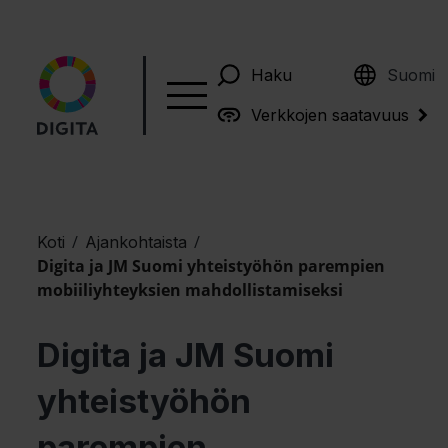
English
Haku
Suomi
Verkkojen saatavuus
/
/
Koti
Ajankohtaista
Digita ja JM Suomi yhteistyöhön parempien
mobiiliyhteyksien mahdollistamiseksi
Digita ja JM Suomi
yhteistyöhön
parempien