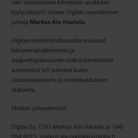
näin varmistetaan kiinteistön asukkaan
tyytyväisyys”, toteaa Digitan operatiivinen
johtaja
Markus Ala-Hautala.
Digitan kiinteistöratkaisuihin kuuluvat
tukiasemahallinnoinnin ja
sisäpeittopalveluiden lisäksi kiinteistöille
suunnitellut IoT-palvelut kuten
olosuhdeseuranta ja vedenkulutuksen
etäluenta.
Median yhteydenotot:
Digita Oy, COO Markus Ala-Hautala, p. 040
054 9023, markus.ala-hautala(a)digita.fi