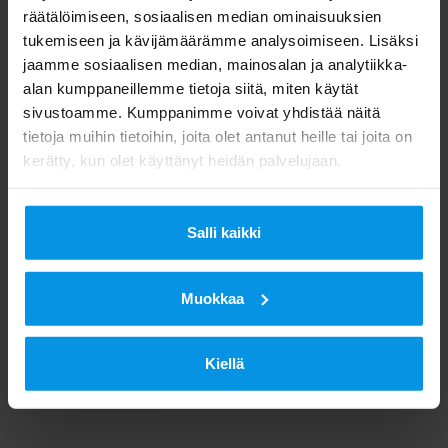
räätälöimiseen, sosiaalisen median ominaisuuksien
tukemiseen ja kävijämäärämme analysoimiseen. Lisäksi
jaamme sosiaalisen median, mainosalan ja analytiikka-
alan kumppaneillemme tietoja siitä, miten käytät
sivustoamme. Kumppanimme voivat yhdistää näitä
tietoja muihin tietoihin, joita olet antanut heille tai joita on
kerätty, kun olet käyttänyt heidän palvelujaan.
Salli kaikki
Muokkaa
Kiellä