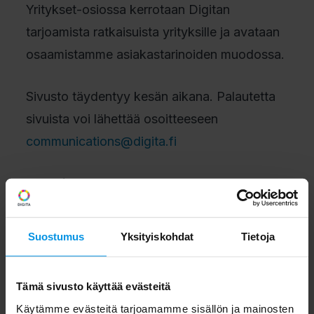
Yritykset-osiossa kerrotaan Digitan
tarjoamista ratkaisuista yrityksille ja avataan
osaamistamme asiakastarinoiden muodossa.
Sivusto täydentyy kesän aikana. Palautetta
sivuista voi lähettää osoitteeseen
communications@digita.fi
Digita/viestintä
Suostumus
Yksityiskohdat
Tietoja
Tämä sivusto käyttää evästeitä
Käytämme evästeitä tarjoamamme sisällön ja mainosten