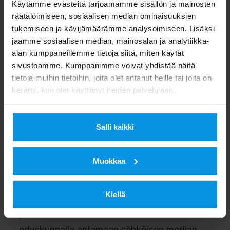
Käytämme evästeitä tarjoamamme sisällön ja mainosten
räätälöimiseen, sosiaalisen median ominaisuuksien
Useimmat vastaanottimet
tukemiseen ja kävijämäärämme analysoimiseen. Lisäksi
etsivät kanavat automaattisesti. Kuluttajan
jaamme sosiaalisen median, mainosalan ja analytiikka-
tulee vain käynnistää kanavahaku.
alan kumppaneillemme tietoja siitä, miten käytät
sivustoamme. Kumppanimme voivat yhdistää näitä
Jotkin vastaanottimet saattavat vaatia
tietoja muihin tietoihin, joita olet antanut heille tai joita on
tehdasasetusten palauttamisen ennen
kerätty, kun olet käyttänyt heidän palvelujaan.
kanavahaun tekemistä. Ohjeet kanavien
viritykseen löytyvät www.taajuusmuutos.fi
Salli kaikki
tai laitteen käyttöoppaasta.
Muokkaa
Muutoksen taustat
Kiellä
Taajuusmuutokset
perustuvat valtioneuvoston vuonna 2012
eduskunnalle antamaan sähköisen median