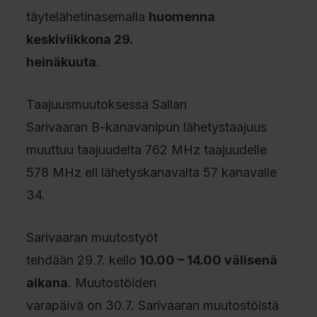
täytelähetinasemalla
huomenna
keskiviikkona 29.
heinäkuuta
.
Taajuusmuutoksessa Sallan
Sarivaaran B-kanavanipun lähetystaajuus
muuttuu taajuudelta 762 MHz taajuudelle
578 MHz eli lähetyskanavalta 57 kanavalle
34.
Sarivaaran muutostyöt
tehdään 29.7. kello
10.00 – 14.00 välisenä
aikana
. Muutostöiden
varapäivä on 30.7. Sarivaaran muutostöistä