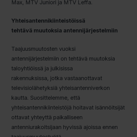
Max, MTV Juniori ja MTV Leffa.
Yhteisantennikiinteistöissä
tehtävä muutoksia antennijärjestelmiin
Taajuusmuutosten vuoksi
antennijärjestelmiin on tehtävä muutoksia
taloyhtiöissä ja julkisissa
rakennuksissa, jotka vastaanottavat
televisiolähetyksiä yhteisantenniverkon
kautta. Suosittelemme, että
yhteisantennikiinteistöjä hoitavat isännöitsijät
ottavat yhteyttä paikalliseen
antenniurakoitsijaan hyvissä ajoissa ennen
taajuusmuutostyötä.