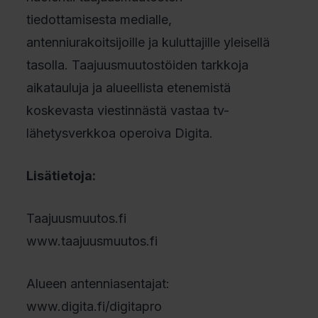
tiedottamisesta medialle,
antenniurakoitsijoille ja kuluttajille yleisellä
tasolla. Taajuusmuutostöiden tarkkoja
aikatauluja ja alueellista etenemistä
koskevasta viestinnästä vastaa tv-
lähetysverkkoa operoiva Digita.
Lisätietoja:
Taajuusmuutos.fi
www.taajuusmuutos.fi
Alueen antenniasentajat:
www.digita.fi/digitapro