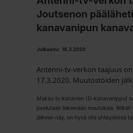
Antenni-tv-verkon t
Joutsenon pääläheti
kanavanipun kanava
Julkaistu: 18.3.2020
Antenni-tv-verkon taajuus o
17.3.2020. Muutostöiden jäl
Maksu-tv-kanavien (D-kanavanippu) saami
joudutaan tekemään muutoksia. Mikäli 
jälkeen näy, on hyvä olla yhteydessä tal