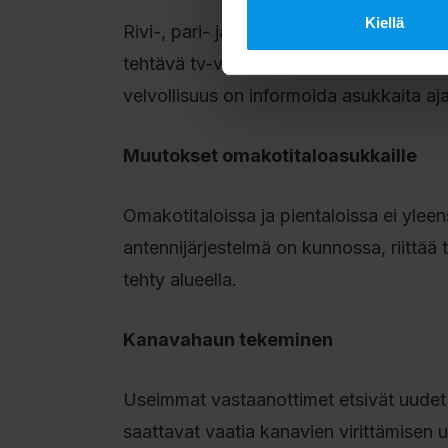
Kiellä
Rivi-, pari- ja kerrostaloissa, joissa o
tehtävä tv-vastaanottimien kanavahaku 
velvollisuus on informoida asukkaita aj
Muutokset omakotitaloasukkaille
Omakotitaloissa ja pientaloissa ei yleen
antennijärjestelmä on kunnossa, riittä
tehty alueella.
Kanavahaun tekeminen
Useimmat vastaanottimet etsivät uudet k
saattavat vaatia kanavien virittämisen