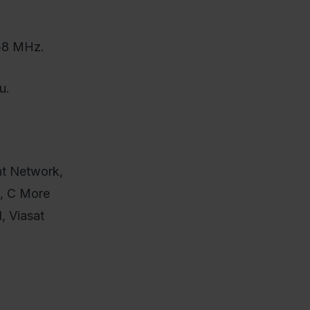
658 MHz.
u.
t Network,
D, C More
, Viasat