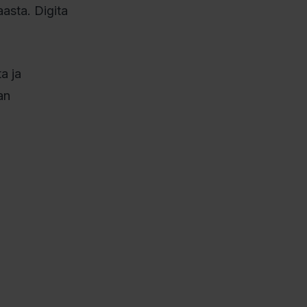
aasta. Digita
a ja
an