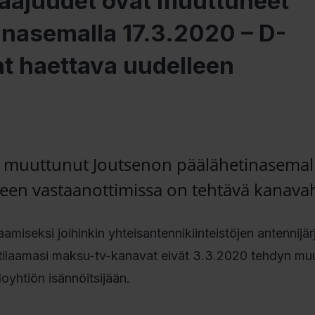
aajuudet ovat muuttuneet
nasemalla 17.3.2020 – D-
t haettava uudelleen
n muuttunut Joutsenon päälähetinasemal
keen vastaanottimissa on tehtävä kanava
seksi joihinkin yhteisantennikiinteistöjen antennijärj
tilaamasi maksu-tv-kanavat eivät 3.3.2020 tehdyn mu
oyhtiön isännöitsijään.