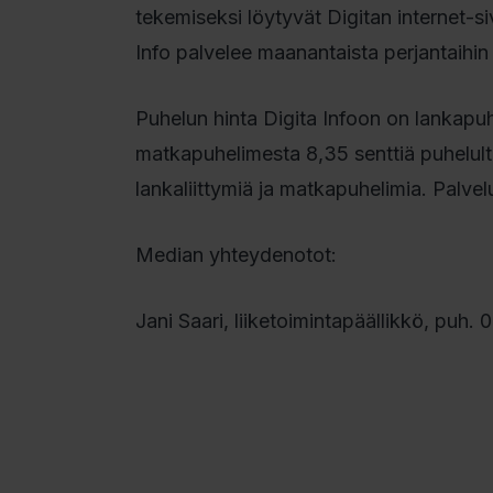
tekemiseksi löytyvät Digitan internet-s
Info palvelee maanantaista perjantaihin
Puhelun hinta Digita Infoon on lankapuhe
matkapuhelimesta 8,35 senttiä puhelulta
lankaliittymiä ja matkapuhelimia. Palve
Median yhteydenotot:
Jani Saari, liiketoimintapäällikkö, puh. 0