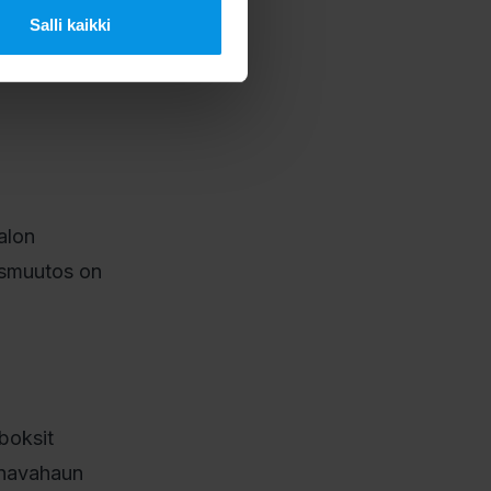
Salli kaikki
en on
htiöiden
alon
uusmuutos on
boksit
anavahaun