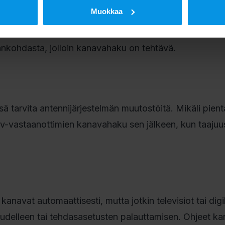
Muokkaa
n käytössä yhteisantennijärjestelmä, taloyhtiön asukkaid
antenniurakoitsijan tekemän viritystyön jälkeen. Taloy
ankohdasta, jolloin kanavahaku on tehtävä.
sä tarvita antennijärjestelmän muutostöitä. Mikäli pient
ä tv-vastaanottimien kanavahaku sen jälkeen, kun taaj
anavat automaattisesti, mutta jotkin televisiot tai digi
 uudelleen tai tehdasasetusten palauttamisen. Ohjeet k