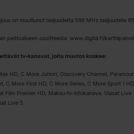
juus on muuttunut taajuudelta 586 MHz taajuudelle 
 peittoalueen osoitteesta: www.digita.fi/karttapalvel
ttävät tv-kanavat, joita muutos koskee:
ax HD, C More Juniori, Discovery Channel, Paramoun
et, C More First HD, C More Series, C More Sport 1 H
at Film Premier HD, Maksu-tv-infokanava, Viasat Live 1
sat Live 5.