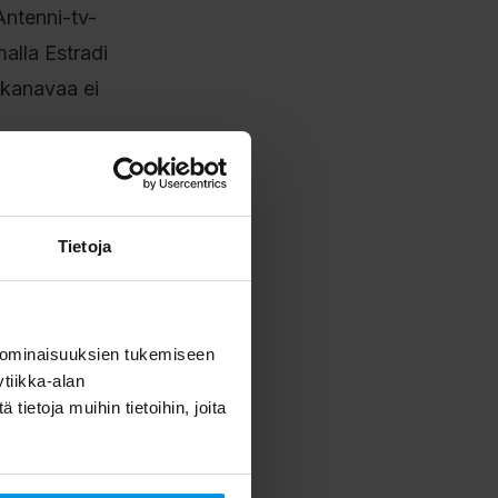
Antenni-tv-
alla Estradi
-kanavaa ei
Tietoja
emme, että
 ominaisuuksien tukemiseen
, jotta
tiikka-alan
ietoja muihin tietoihin, joita