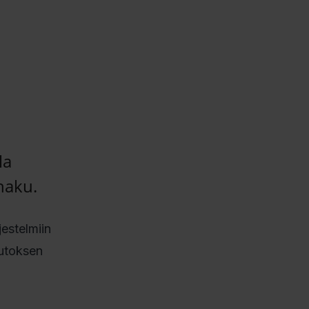
la
haku.
estelmiin
utoksen