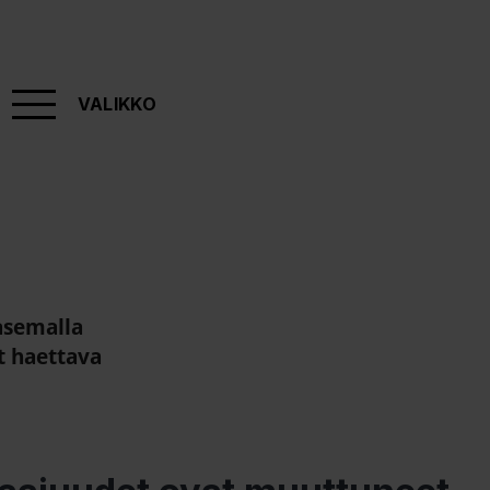
VALIKKO
asemalla
t haettava