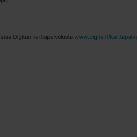
jat.
istaa Digitan karttapalvelusta
www.digita.fi/karttapalv