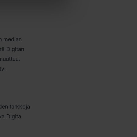
n median
rä Digitan
muuttuu.
tv-
iden tarkkoja
a Digita.