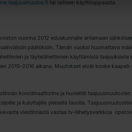
w.taajuusmuutos.fi
tai laitteen käyttöoppaasta.
uvoston vuonna 2012 eduskunnalle antamaan sähköise
ansainvälisiin päätöksiin. Tämän vuoksi huomattava mää
ettimien ja täytelähettimien käyttämistä taajuuksista 
ien 2015–2016 aikana. Muutokset eivät koske kaapeli-
estinnän koordinaattorina ja huolehtii taajuusmuutosten
ijoille ja kuluttajille yleisellä tasolla. Taajuusmuutostö
oskevasta viestinnästä vastaa tv-lähetysverkkoa operoiv