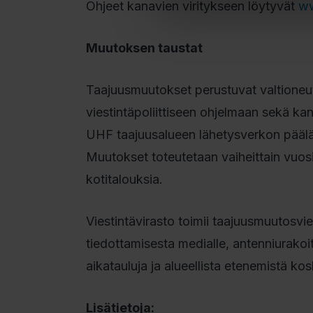
Ohjeet kanavien viritykseen löytyvät
ww
Muutoksen taustat
Taajuusmuutokset perustuvat valtione
viestintäpoliittiseen ohjelmaan sekä k
UHF taajuusalueen lähetysverkon pääläh
Muutokset toteutetaan vaiheittain vuos
kotitalouksia.
Viestintävirasto toimii taajuusmuutosvi
tiedottamisesta medialle, antenniurakoits
aikatauluja ja alueellista etenemistä k
Lisätietoja: