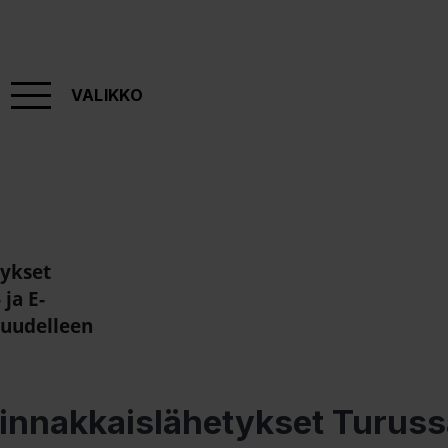
VALIKKO
tykset
 ja E-
 uudelleen
innakkaislähetykset Turuss