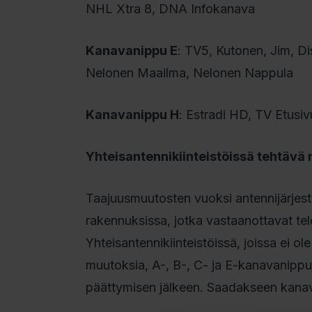
NHL Xtra 8, DNA Infokanava
Kanavanippu E
: TV5, Kutonen, Jim, D
Nelonen Maailma, Nelonen Nappula
Kanavanippu H
: Estradi HD, TV Etusiv
Yhteisantennikiinteistöissä tehtävä 
Taajuusmuutosten vuoksi antennijärjeste
rakennuksissa, jotka vastaanottavat tel
Yhteisantennikiinteistöissä, joissa ei o
muutoksia, A-, B-, C- ja E-kanavanipp
päättymisen jälkeen. Saadakseen kanava