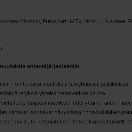
iscovery Channel, Eurosport, MTV, Nick Jr., Nelonen P
u
muutoksia antennijärjestelmiin
lmiin on tehtävä muutoksia taloyhtiöissä ja julkisissa
evisiolähetyksiä yhteisantenniverkon kautta.
le vielä tehty taajuusmuutoksen edellyttämiä antennijärj
ujen kanavat lakkaavat näkymästä rinnakkaislähetysten
t näkyviin, tv-katsojan tulee hakea kanavat uudellee