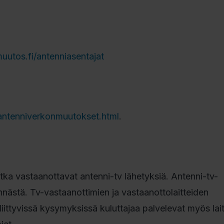
utos.fi/antenniasentajat
o/antenniverkonmuutokset.html
.
tka vastaanottavat antenni-tv lähetyksiä. Antenni-tv-
ästä. Tv-vastaanottimien ja vastaanottolaitteiden
liittyvissä kysymyksissä kuluttajaa palvelevat myös lai