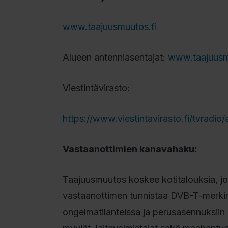
www.taajuusmuutos.fi
Alueen antenniasentajat:
www.taajuusmu
Viestintävirasto:
https://www.viestintavirasto.fi/tvradi
Vastaanottimien kanavahaku:
Taajuusmuutos koskee kotitalouksia, jo
vastaanottimen tunnistaa DVB-T-merkinn
ongelmatilanteissa ja perusasennuksiin 