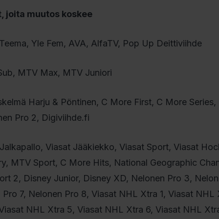
, joita muutos koskee
e Teema, Yle Fem, AVA, AlfaTV, Pop Up Deittiviihde
Sub, MTV Max, MTV Juniori
Iskelmä Harju & Pöntinen, C More First, C More Series
en Pro 2, Digiviihde.fi
t Jalkapallo, Viasat Jääkiekko, Viasat Sport, Viasat Hoc
tory, MTV Sport, C More Hits, National Geographic Cha
port 2, Disney Junior, Disney XD, Nelonen Pro 3, Nelon
Pro 7, Nelonen Pro 8, Viasat NHL Xtra 1, Viasat NHL 
Viasat NHL Xtra 5, Viasat NHL Xtra 6, Viasat NHL Xtra