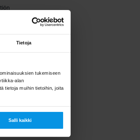
tiön
n jälkeen.
vä.
Tietoja
kin
 ominaisuuksien tukemiseen
telmä on
tiikka-alan
ella.
ietoja muihin tietoihin, joita
Salli kaikki
anavahaku.
emistä.