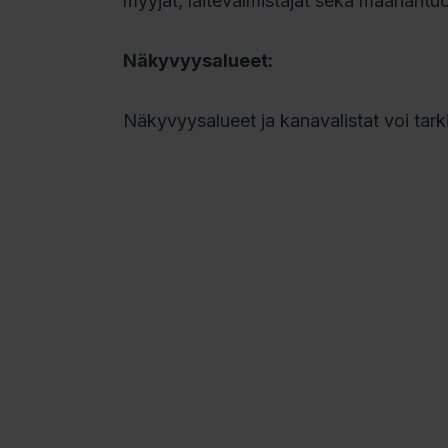
myyjät, laitevalmistajat sekä maahantuo
Näkyvyysalueet:
Näkyvyysalueet ja kanavalistat voi tark