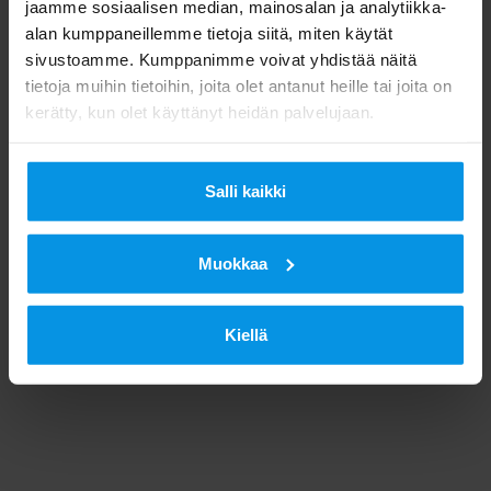
jaamme sosiaalisen median, mainosalan ja analytiikka-
alan kumppaneillemme tietoja siitä, miten käytät
sivustoamme. Kumppanimme voivat yhdistää näitä
tietoja muihin tietoihin, joita olet antanut heille tai joita on
kerätty, kun olet käyttänyt heidän palvelujaan.
Salli kaikki
Muokkaa
Kiellä