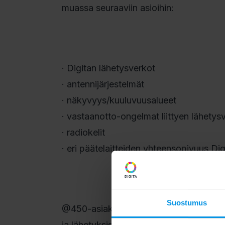
muassa seuraaviin asioihin:
· Digitan lähetysverkot
· antennijärjestelmät
· näkyvyys/kuuluvuusalueet
· vastaanotto-ongelmat liittyen lähety
· radiokelit
· eri päätelaitteiden yhteensopivuus Dig
Suostumus
@450-asiakasliittymiin liittyvissä kysy
ja lähetyksistä vastaavat radio- ja tv-yh