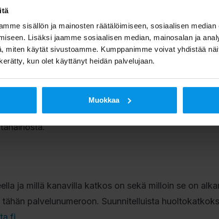
itä
mme sisällön ja mainosten räätälöimiseen, sosiaalisen median
iseen. Lisäksi jaamme sosiaalisen median, mainosalan ja analy
akoimattomista häiriöistä ympäri
, miten käytät sivustoamme. Kumppanimme voivat yhdistää näitä t
n kerätty, kun olet käyttänyt heidän palvelujaan.
ttajille suunnatun Infopuhelimen ennakoimattomia häiriöt
Muokkaa
n 020 411 7878. Palvelusta voi kuunnella ympäri vuor
ahäiriöstä.
ella ja millä kanavilla katkos on sekä milloin se on alka
lä tähän palvelunumeroon. Suunnitelluista huoltokatkoks
a.fi
.