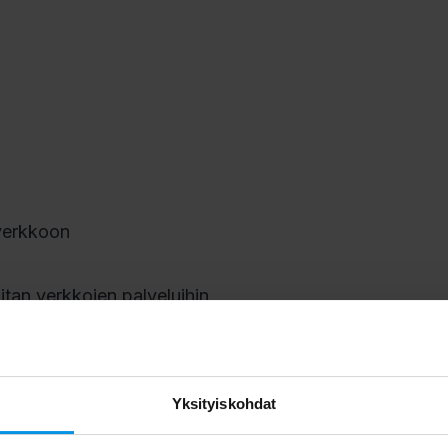
sverkkoon
itan verkkojen palveluihin
Yksityiskohdat
myksissä neuvovat palveluntarjoajat. Mobiili-tv-kanavien
tiöt.