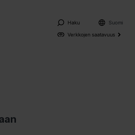
English
Haku
Suomi
Verkkojen saatavuus
taan