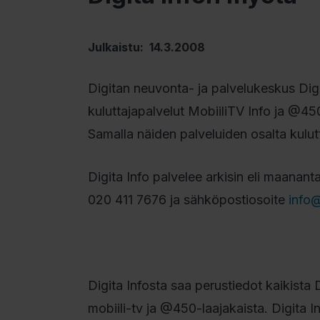
Julkaistu: 14.3.2008
Digitan neuvonta- ja palvelukeskus Digi
kuluttajapalvelut MobiiliTV Info ja @450
Samalla näiden palveluiden osalta kulut
Digita Info palvelee arkisin eli maanant
020 411 7676 ja sähköpostiosoite
info@
Digita Infosta saa perustiedot kaikista 
mobiili-tv ja @450-laajakaista. Digita I