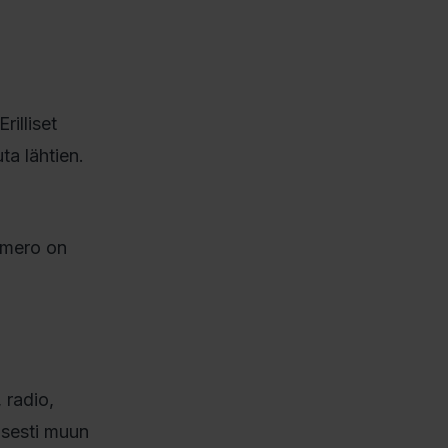
illiset
ta lähtien.
numero on
 radio,
isesti muun