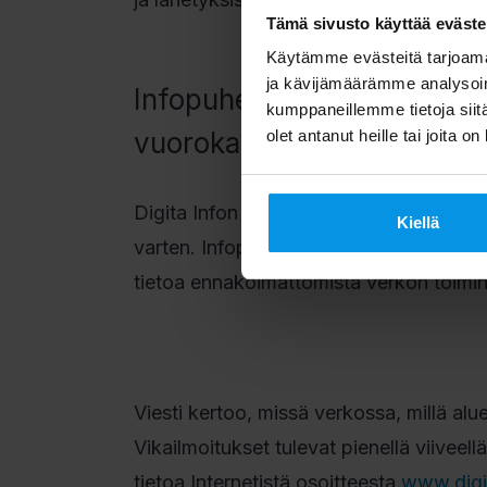
Tämä sivusto käyttää eväste
Käytämme evästeitä tarjoama
ja kävijämäärämme analysoim
Infopuhelimesta tietoa enn
kumppaneillemme tietoja siitä
vuorokauden
olet antanut heille tai joita o
Digita Infon lisäksi Digita tarjoaa kulu
Kiellä
varten. Infopuhelimen puhelinnumero o
tietoa ennakoimattomista verkon toimint
Viesti kertoo, missä verkossa, millä alue
Vikailmoitukset tulevat pienellä viiveel
tietoa Internetistä osoitteesta
www.digit