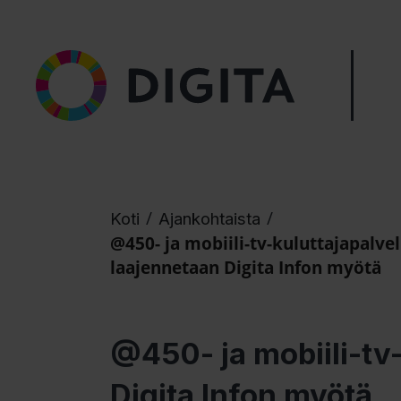
/
/
Koti
Ajankohtaista
@450- ja mobiili-tv-kuluttajapalvel
laajennetaan Digita Infon myötä
@450- ja mobiili-tv-
Digita Infon myötä