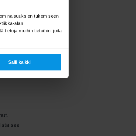
 ominaisuuksien tukemiseen
tiikka-alan
ietoja muihin tietoihin, joita
iedotuksia
Salli kaikki
okauden
nut.
ista saa