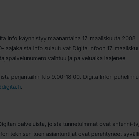
ta Info käynnistyy maanantaina 17. maaliskuuta 2008. Er
-laajakaista Info sulautuvat Digita Infoon 17. maaliskuu
tajapalvelunumero vaihtuu ja palveluaika laajenee.
aista perjantaihin klo 9.00-18.00. Digita Infon puhelin
digita.fi
.
Digitan palveluista, joista tunnetuimmat ovat antenni-tv,
nfon teknisen tuen asiantuntijat ovat perehtyneet syväll