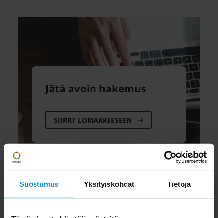
Jätä avoin hakemus
SIIRRY LOMAKKEESEEN
Suostumus
Yksityiskohdat
Tietoja