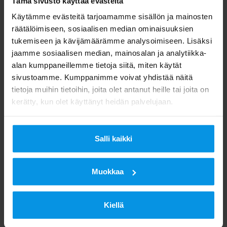
Tämä sivusto käyttää evästeitä
Käytämme evästeitä tarjoamamme sisällön ja mainosten
räätälöimiseen, sosiaalisen median ominaisuuksien
tukemiseen ja kävijämäärämme analysoimiseen. Lisäksi
jaamme sosiaalisen median, mainosalan ja analytiikka-
Avoin tehtävä: Solution
alan kumppaneillemme tietoja siitä, miten käytät
Manager
sivustoamme. Kumppanimme voivat yhdistää näitä
tietoja muihin tietoihin, joita olet antanut heille tai joita on
kerätty, kun olet käyttänyt heidän palvelujaan.
LUE LISÄÄ
Salli kaikki
Muokkaa
Kiellä