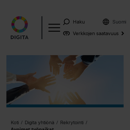
English
Haku
Suomi
Verkkojen saatavuus
/
/
/
Koti
Digita yhtiönä
Rekrytointi
Avoimet työpaikat