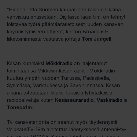
”Hienoa, että Suomen kaupallinen radiomarkkina
vahvistuu entisestään. Digitassa laaja tiimi on tehnyt
loistavaa työtä päämäärätietoisesti uuden kanavan
käynnistymiseen liittyen”, kertoo Broadcast-
liiketoiminnasta vastaava johtaja
Tom Jungell
.
Kesän kunniaksi
Mökkiradio
on laajentanut
toimintaansa Mikkeliin kesän ajaksi. Mökkiradio
kuuluu ympäri vuoden Turussa, Padasjoella,
Sysmässä, Varkaudessa ja Savonlinnassa. Kesän
aikana toteutetaan lisäksi lukuisia lyhytaikaisia
radiopalveluja kuten
Kesäseuraradio
,
Vaskiradio
ja
Tonecofm
.
Tv-kanavatarjonta on saanut myös täydennystä
VeikkausTV-19:n aloitettua lähetyksensä antenni-tv-
verkossa 7.6.2025. Kanava lähettää raviohjelmaa