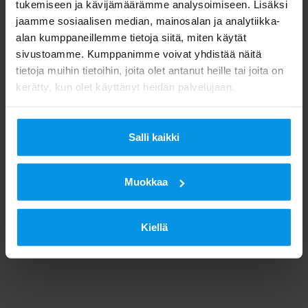
mökillä, tien pääll ja vesilläkin.
tukemiseen ja kävijämäärämme analysoimiseen. Lisäksi
jaamme sosiaalisen median, mainosalan ja analytiikka-
alan kumppaneillemme tietoja siitä, miten käytät
Vinkkejä katseluun löydät
sivustoamme. Kumppanimme voivat yhdistää näitä
tietoja muihin tietoihin, joita olet antanut heille tai joita on
nettisivuiltamme.
kerätty, kun olet käyttänyt heidän palvelujaan.
Salli kaikki
Muokkaa
Kiellä