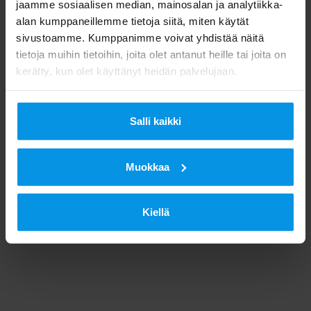
jaamme sosiaalisen median, mainosalan ja analytiikka-
alan kumppaneillemme tietoja siitä, miten käytät
sivustoamme. Kumppanimme voivat yhdistää näitä
tietoja muihin tietoihin, joita olet antanut heille tai joita on
kerätty, kun olet käyttänyt heidän palvelujaan.
Salli kaikki
Muokkaa
Kiellä