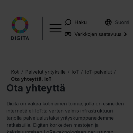
English
Haku
Suomi
Verkkojen saatavuus
/
/
/
/
Koti
Palvelut yrityksille
IoT
IoT-palvelut
Ota yhteyttä, IoT
Ota yhteyttä
Digita on vakaa kotimainen toimija, jolla on esineiden
internetiä eli IoT:ta varten valmis infrastruktuuri
tarjolla palvelualustaksi yrityskumppaneidemme
ratkaisuille. Digitan korkeiden mastojen ja
kaksisuuntaisen LoRa-teknologiaan perustuvan