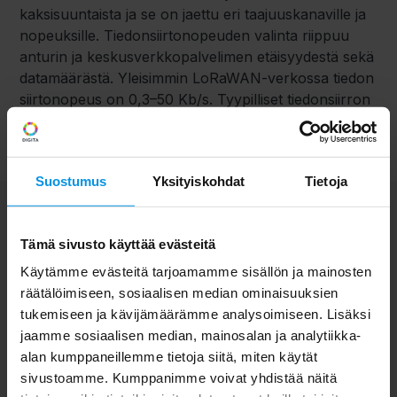
kaksisuuntaista ja se on jaettu eri taajuuskanaville ja
nopeuksille. Tiedonsiirtonopeuden valinta riippuu
anturin ja keskusverkkopalvelimen etäisyydestä sekä
datamäärästä. Yleisimmin LoRaWAN-verkossa tiedon
siirtonopeus on 0,3–50 Kb/s. Tyypilliset tiedonsiirron
datamäärät ovat muutamia kymmeniä tavuja.
Suostumus
Yksityiskohdat
Tietoja
Tämä sivusto käyttää evästeitä
Käytämme evästeitä tarjoamamme sisällön ja mainosten
räätälöimiseen, sosiaalisen median ominaisuuksien
tukemiseen ja kävijämäärämme analysoimiseen. Lisäksi
jaamme sosiaalisen median, mainosalan ja analytiikka-
alan kumppaneillemme tietoja siitä, miten käytät
sivustoamme. Kumppanimme voivat yhdistää näitä