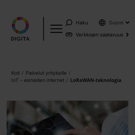
English
Haku
Suomi
Verkkojen saatavuus
/
/
Koti
Palvelut yrityksille
/
LoRaWAN-teknologia
IoT – esineiden internet