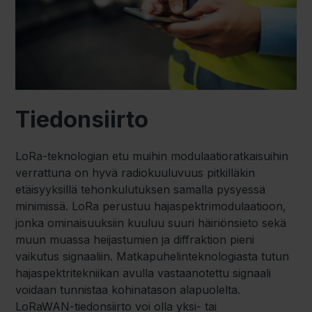
Tiedonsiirto
LoRa-teknologian etu muihin modulaatioratkaisuihin
verrattuna on hyvä radiokuuluvuus pitkilläkin
etäisyyksillä tehonkulutuksen samalla pysyessä
minimissä. LoRa perustuu hajaspektrimodulaatioon,
jonka ominaisuuksiin kuuluu suuri häiriönsieto sekä
muun muassa heijastumien ja diffraktion pieni
vaikutus signaaliin. Matkapuhelinteknologiasta tutun
hajaspektritekniikan avulla vastaanotettu signaali
voidaan tunnistaa kohinatason alapuolelta.
LoRaWAN-tiedonsiirto voi olla yksi- tai