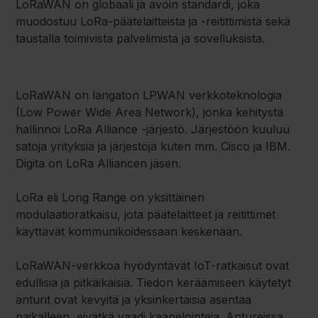
LoRaWAN on globaali ja avoin standardi, joka
muodostuu LoRa-päätelaitteista ja -reitittimistä sekä
taustalla toimivista palvelimista ja sovelluksista.
LoRaWAN on langaton LPWAN verkkoteknologia
(Low Power Wide Area Network), jonka kehitystä
hallinnoi LoRa Alliance -järjestö. Järjestöön kuuluu
satoja yrityksiä ja järjestöjä kuten mm. Cisco ja IBM.
Digita on LoRa Alliancen jäsen.
LoRa eli Long Range on yksittäinen
modulaatioratkaisu, jota päätelaitteet ja reitittimet
käyttävät kommunikoidessaan keskenään.
LoRaWAN-verkkoa hyödyntävät IoT-ratkaisut ovat
edullisia ja pitkäikäisiä. Tiedon keräämiseen käytetyt
anturit ovat kevyitä ja yksinkertaisia asentaa
paikalleen, eivätkä vaadi kaapelointeja. Antureissa