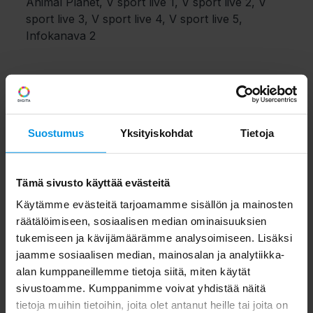
Animal Planet, V sport live 1, V sport live 2, V
sport live 3, V sport live 4, V sport live 5,
Infokanava 2
Kanavanippu E
Sub, Liv, Jim, MT, One Way TV, Iskuri.net, C
More Max, Estradi, TapahtumaTV eveo
Suostumus
Yksityiskohdat
Tietoja
Kanavanippu F
Tämä sivusto käyttää evästeitä
Käytämme evästeitä tarjoamamme sisällön ja mainosten
V sport 1 Suomi HD, V sport 2 Suomi HD, V
räätälöimiseen, sosiaalisen median ominaisuuksien
sport + Suomi HD, V sport golf HD, V film action
tukemiseen ja kävijämäärämme analysoimiseen. Lisäksi
HD, V sport vinter HD, Eurosport 1 HD,
jaamme sosiaalisen median, mainosalan ja analytiikka-
Eurosport 2 HD, Investigation Discovery, Disney
alan kumppaneillemme tietoja siitä, miten käytät
Junior, Disney Channel, AdultTV.fi
sivustoamme. Kumppanimme voivat yhdistää näitä
tietoja muihin tietoihin, joita olet antanut heille tai joita on