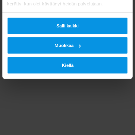
kerätty, kun olet käyttänyt heidän palvelujaan.
Salli kaikki
Muokkaa
Kiellä