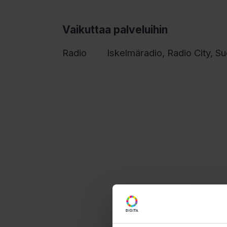
Vaikuttaa palveluihin
Radio
Iskelmäradio, Radio City, S