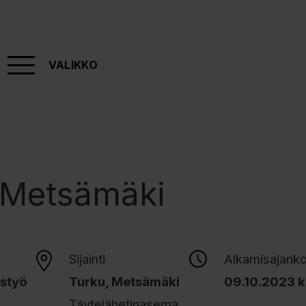
VALIKKO
 Metsämäki
Sijainti
Alkamisajank
ustyö
Turku, Metsämäki
09.10.2023 k
Täytelähetinasema