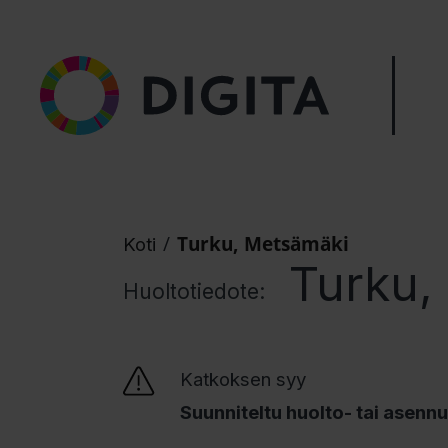
/
Turku, Metsämäki
Koti
Turku,
Huoltotiedote:
Katkoksen syy
Suunniteltu huolto- tai asenn