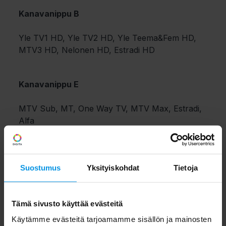
Kanavanippu B
Yle TV1 HD, Yle TV2 HD, Yle Teema&Fem HD,
MTV3 HD, Nelonen HD, Estradi HD
Kanavanippu E
MTV Sub, MT, One Way TV, MTV Max, Estradi,
Alfa
Suostumus
Yksityiskohdat
Tietoja
Tämä sivusto käyttää evästeitä
Käytämme evästeitä tarjoamamme sisällön ja mainosten