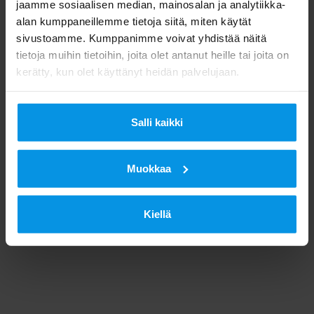
jaamme sosiaalisen median, mainosalan ja analytiikka-
alan kumppaneillemme tietoja siitä, miten käytät
sivustoamme. Kumppanimme voivat yhdistää näitä
tietoja muihin tietoihin, joita olet antanut heille tai joita on
kerätty, kun olet käyttänyt heidän palvelujaan.
Salli kaikki
Muokkaa
Kiellä