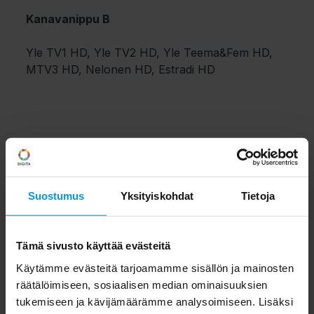
Kanavanippu B
Yle TV1 HD, Yle TV2 HD, Yle Teema&Fem HD,
MTV3 HD, Nelonen HD, Estradi HD
Suostumus
Yksityiskohdat
Tietoja
Tämä sivusto käyttää evästeitä
Käytämme evästeitä tarjoamamme sisällön ja mainosten
räätälöimiseen, sosiaalisen median ominaisuuksien
tukemiseen ja kävijämäärämme analysoimiseen. Lisäksi