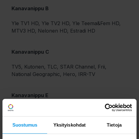
Kanavanippu B
Yle TV1 HD, Yle TV2 HD, Yle Teema&Fem HD,
MTV3 HD, Nelonen HD, Estradi HD
Kanavanippu C
TV5, Kutonen, TLC, STAR Channel, Frii,
National Geographic, Hero, IRR-TV
Kanavanippu E
Sub, Liv, Jim, MT, One Way TV, Iskuri.net, C
More Max, Estradi, TapahtumaTV eveo
Suostumus
Yksityiskohdat
Tietoja