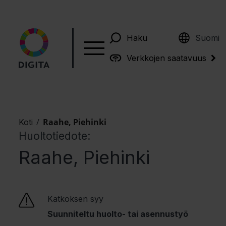
English
Haku
Suomi
Verkkojen saatavuus
/
Raahe, Piehinki
Koti
Huoltotiedote:
Raahe, Piehinki
Katkoksen syy
Suunniteltu huolto- tai asennustyö