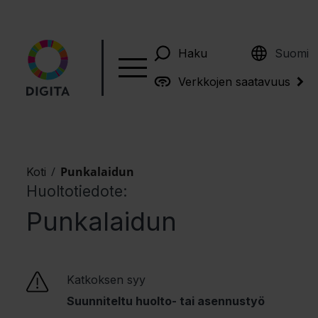
English
Haku
Suomi
Verkkojen saatavuus
/
Punkalaidun
Koti
Huoltotiedote:
Punkalaidun
Katkoksen syy
Suunniteltu huolto- tai asennustyö