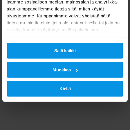
jaamme sosiaalisen median, mainosalan ja analytiikka-
alan kumppaneillemme tietoja siitä, miten käytät
sivustoamme. Kumppanimme voivat yhdistää näitä
tietoja muihin tietoihin, joita olet antanut heille tai joita on
kerätty, kun olet käyttänyt heidän palvelujaan.
Salli kaikki
Muokkaa
Kiellä