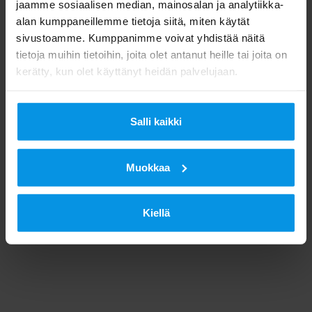
jaamme sosiaalisen median, mainosalan ja analytiikka-
alan kumppaneillemme tietoja siitä, miten käytät
sivustoamme. Kumppanimme voivat yhdistää näitä
tietoja muihin tietoihin, joita olet antanut heille tai joita on
kerätty, kun olet käyttänyt heidän palvelujaan.
Salli kaikki
Muokkaa
Kiellä