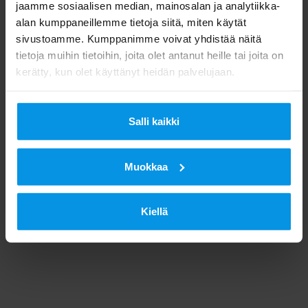
jaamme sosiaalisen median, mainosalan ja analytiikka-
alan kumppaneillemme tietoja siitä, miten käytät
sivustoamme. Kumppanimme voivat yhdistää näitä
tietoja muihin tietoihin, joita olet antanut heille tai joita on
kerätty, kun olet käyttänyt heidän palvelujaan.
Salli kaikki
Muokkaa
Kiellä