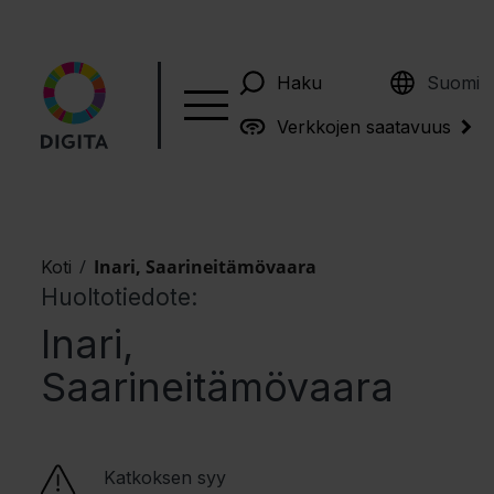
English
Haku
Suomi
Verkkojen saatavuus
/
Inari, Saarineitämövaara
Koti
Huoltotiedote:
Inari,
Saarineitämövaara
Katkoksen syy