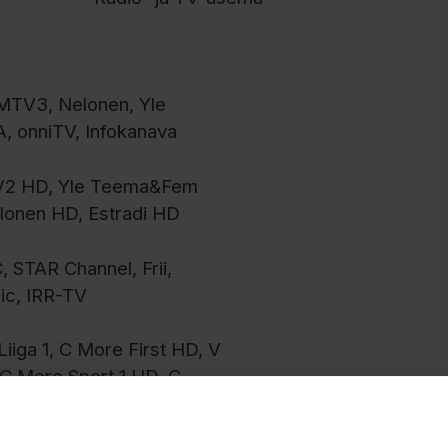
 MTV3, Nelonen, Yle
 onniTV, Infokanava
TV2 HD, Yle Teema&Fem
onen HD, Estradi HD
 STAR Channel, Frii,
ic, IRR-TV
iga 1, C More First HD, V
 C More Sport 1 HD, C
C More Hits, C More
eries, CNN HD, Discovery