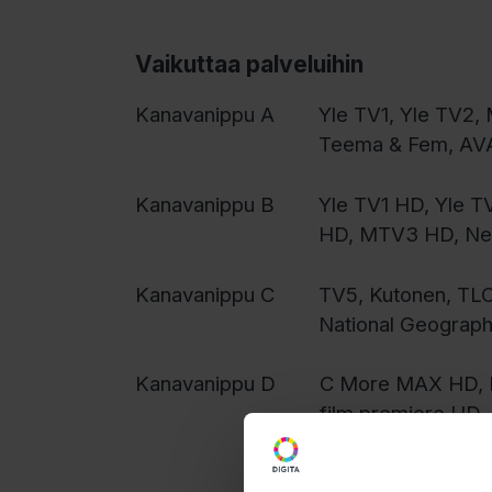
Vaikuttaa palveluihin
Kanavanippu A
Yle TV1, Yle TV2,
Teema & Fem, AVA,
Kanavanippu B
Yle TV1 HD, Yle 
HD, MTV3 HD, Nel
Kanavanippu C
TV5, Kutonen, TLC,
National Geograph
Kanavanippu D
C More MAX HD, Li
film premiere HD,
More Sport 2 HD, 
Juniori, C More S