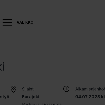
VALIKKO
i
Sijainti
Alkamisajanko
ustyö
Eurajoki
04.07.2023 k
Radio- ja TV-asema