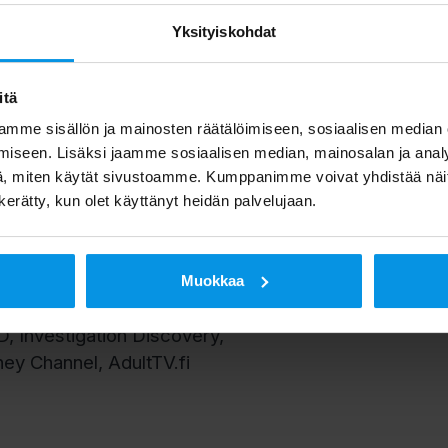
 Nat Geo Wild, Animal
Yksityiskohdat
 1, V sport live 2, V sport
 4, V sport live 5,
itä
mme sisällön ja mainosten räätälöimiseen, sosiaalisen median
ro, DEED, MT, One Way TV,
iseen. Lisäksi jaamme sosiaalisen median, mainosalan ja analy
Max, Estradi,
, miten käytät sivustoamme. Kumppanimme voivat yhdistää näitä t
o
n kerätty, kun olet käyttänyt heidän palvelujaan.
, V sport 2 Suomi HD, V
V sport golf HD, V film
Muokkaa
 vinter HD, Eurosport 1
, Investigation Discovery,
ney Channel, AdultTV.fi