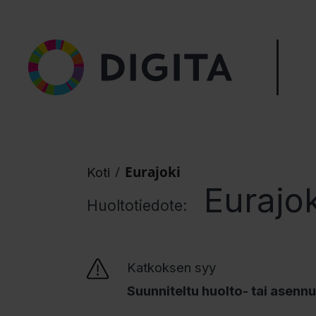
/
Eurajoki
Koti
Eurajok
Huoltotiedote:
Katkoksen syy
Suunniteltu huolto- tai asenn