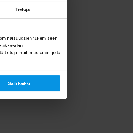
Tietoja
 ominaisuuksien tukemiseen
tiikka-alan
ietoja muihin tietoihin, joita
Salli kaikki