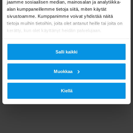
jaamme sosiaalisen median, mainosalan ja analytiikka-
alan kumppaneillemme tietoja siitä, miten käytät
sivustoamme. Kumppanimme voivat yhdistää näitä
tietoja muihin tietoihin, joita olet antanut heille tai joita on
kerätty, kun olet käyttänyt heidän palvelujaan.
Salli kaikki
Muokkaa
Kiellä