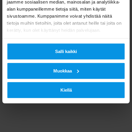
jaamme sosiaalisen median, mainosalan ja analytiikka-
alan kumppaneillemme tietoja siitä, miten käytät
sivustoamme. Kumppanimme voivat yhdistää näitä
tietoja muihin tietoihin, joita olet antanut heille tai joita on
kerätty, kun olet käyttänyt heidän palvelujaan.
Salli kaikki
Muokkaa
Kiellä