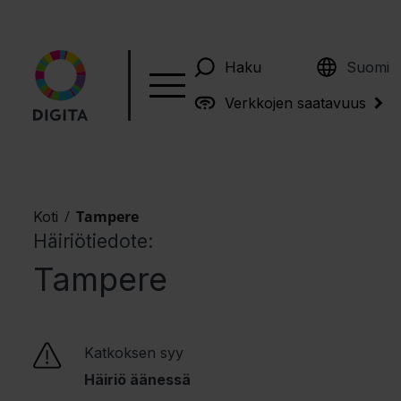
English
Haku
Suomi
Verkkojen saatavuus
/
Tampere
Koti
Häiriötiedote:
Tampere
Katkoksen syy
Häiriö äänessä