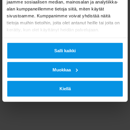
jaamme sosiaalisen median, mainosalan ja analytiikka-
alan kumppaneillemme tietoja siitä, miten käytät
sivustoamme. Kumppanimme voivat yhdistää näitä
tietoja muihin tietoihin, joita olet antanut heille tai joita on
kerätty, kun olet käyttänyt heidän palvelujaan.
Salli kaikki
Muokkaa
Kiellä