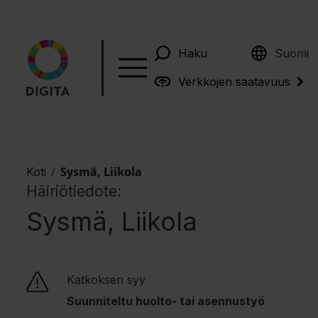
English
Haku
Suomi
Verkkojen saatavuus
/
Sysmä, Liikola
Koti
Häiriötiedote:
Sysmä, Liikola
Katkoksen syy
Suunniteltu huolto- tai asennustyö