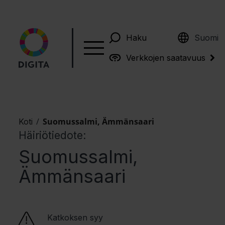
English
Haku
Suomi
Verkkojen saatavuus
/
Suomussalmi, Ämmänsaari
Koti
Häiriötiedote:
Suomussalmi,
Ämmänsaari
Katkoksen syy