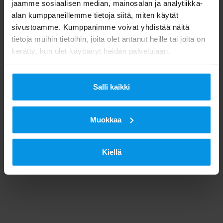
jaamme sosiaalisen median, mainosalan ja analytiikka-
alan kumppaneillemme tietoja siitä, miten käytät
sivustoamme. Kumppanimme voivat yhdistää näitä
tietoja muihin tietoihin, joita olet antanut heille tai joita on
kerätty, kun olet käyttänyt heidän palvelujaan.
Salli kaikki
Muokkaa
Kiellä